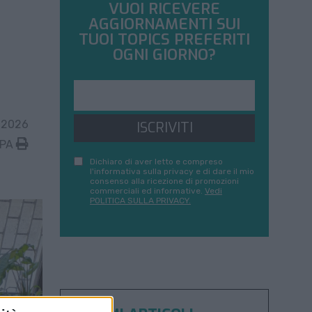
VUOI RICEVERE
AGGIORNAMENTI SUI
TUOI TOPICS PREFERITI
OGNI GIORNO?
 2026
ISCRIVITI
MPA
Dichiaro di aver letto e compreso
l'informativa sulla privacy e di dare il mio
consenso alla ricezione di promozioni
commerciali ed informative.
Vedi
POLITICA SULLA PRIVACY.