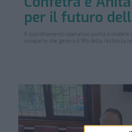
Confetra e Anita
per il futuro dell
Il coordinamento operativo punta a incidere s
comparto che genera il 9% della ricchezza n