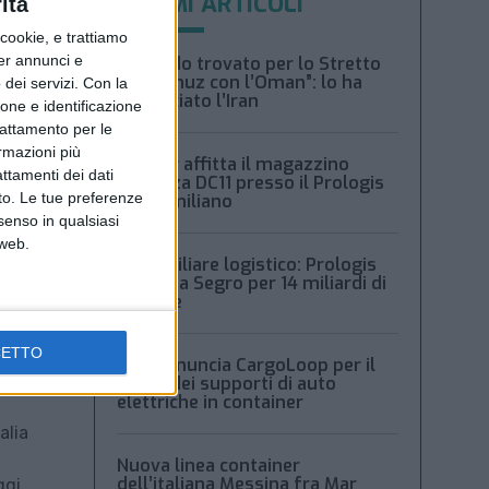
ULTIMI ARTICOLI
ità
ookie, e trattiamo
per annunci e
“Accordo trovato per lo Stretto
di Hormuz con l’Oman”: lo ha
dei servizi.
Con la
annunciato l’Iran
ione e identificazione
trattamento per le
ormazioni più
Condor affitta il magazzino
attamenti dei dati
Piacenza DC11 presso il Prologis
nto. Le tue preferenze
Park emiliano
senso in qualsiasi
 web.
Immobiliare logistico: Prologis
acquista Segro per 14 miliardi di
sterline
CETTO
Msc denuncia CargoLoop per il
crollo dei supporti di auto
elettriche in container
alia
Nuova linea container
dell’italiana Messina fra Mar
ggi