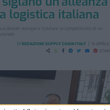
 siglano un’alleanza
a logistica italiana
ui dossier europei e tutelare la competitività di un
azionale
DI
REDAZIONE SUPPLY CHAIN ITALY
16 APRILE
STA