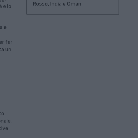
Rosso, India e Oman
à e lo
a e
l
er far
nta un
to
onale.
tive