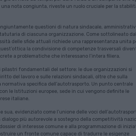
a una nota congiunta, riveste un ruolo cruciale per la stabilit
congiuntamente questioni di natura sindacale, amministrativ
atutaria di ciascuna organizzazione. Come sottolineato da
sità delle sfide attuali richiede una rappresentanza unita p
n quest’ottica la condivisione di competenze trasversali dive
rete a problematiche che interessano l’intera filiera.
 pilastri fondamentali del settore: le due organizzazioni si
to del lavoro e sulle relazioni sindacali, oltre che sulla
a normativa specifica dell’autotrasporto. Un punto centrale
 con le Istituzioni europee, sede in cui vengono definite le
rese italiane.
rte sua, evidenziato come l’unione delle voci dell’autotraspor
un dialogo più autorevole a sostegno della competitività nazi
vi dossier di interesse comune e alla programmazione di inizia
ostruire un fronte comune capace di tradurre le esigenze