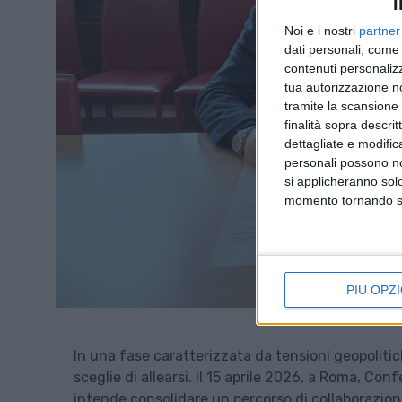
I
Noi e i nostri
partner
dati personali, come 
contenuti personalizz
tua autorizzazione no
tramite la scansione d
finalità sopra descri
dettagliate e modific
personali possono non
si applicheranno sol
momento tornando su 
PIÙ OPZI
In una fase caratterizzata da tensioni geopolitiche 
sceglie di allearsi. Il 15 aprile 2026, a Roma, Co
intende consolidare un percorso di collaborazio