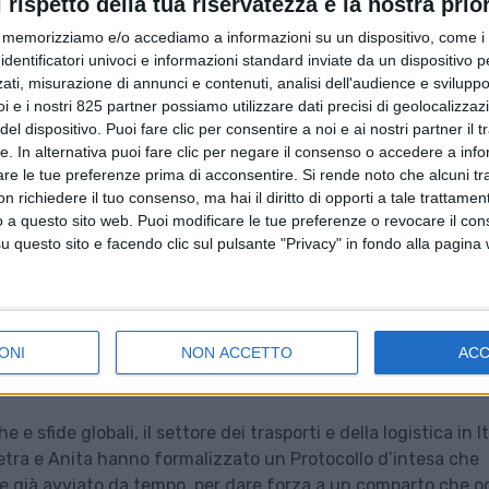
l rispetto della tua riservatezza è la nostra prior
memorizziamo e/o accediamo a informazioni su un dispositivo, come i c
identificatori univoci e informazioni standard inviate da un dispositivo 
ati, misurazione di annunci e contenuti, analisi dell'audience e sviluppo 
i e i nostri 825 partner possiamo utilizzare dati precisi di geolocalizzaz
el dispositivo. Puoi fare clic per consentire a noi e ai nostri partner il 
tte. In alternativa puoi fare clic per negare il consenso o accedere a inf
are le tue preferenze prima di acconsentire.
Si rende noto che alcuni tr
 richiedere il tuo consenso, ma hai il diritto di opporti a tale trattame
o a questo sito web. Puoi modificare le tue preferenze o revocare il con
questo sito e facendo clic sul pulsante "Privacy" in fondo alla pagina
ONI
NON ACCETTO
AC
e sfide globali, il settore dei trasporti e della logistica in It
nfetra e Anita hanno formalizzato un Protocollo d’intesa che
ne già avviato da tempo, per dare forza a un comparto che o