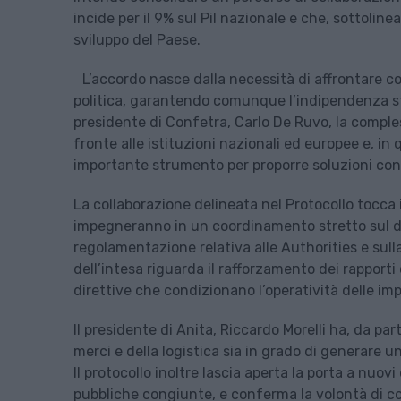
incide per il 9% sul Pil nazionale e che, sottoline
sviluppo del Paese.
L’accordo nasce dalla necessità di affrontare 
politica, garantendo comunque l’indipendenza st
presidente di Confetra, Carlo De Ruvo, la comples
fronte alle istituzioni nazionali ed europee e, i
importante strumento per proporre soluzioni conc
La collaborazione delineata nel Protocollo tocca i
impegneranno in un coordinamento stretto sul dirit
regolamentazione relativa alle Authorities e sull
dell’intesa riguarda il rafforzamento dei rapporti
direttive che condizionano l’operatività delle imp
Il presidente di Anita, Riccardo Morelli ha, da pa
merci e della logistica sia in grado di generare 
Il protocollo inoltre lascia aperta la porta a nuo
pubbliche congiunte, e conferma la volontà di c