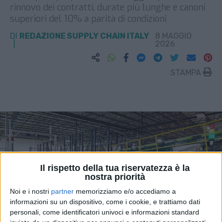
rinnovo dei contratti, durate più lunghe e canoni
superiori del 10% a parità di condizioni
DI
REDAZIONE SUPPLY CHAIN ITALY
8 MAGGIO
2026
STAMPA
Il rispetto della tua riservatezza è la
nostra priorità
Noi e i nostri
partner
memorizziamo e/o accediamo a
informazioni su un dispositivo, come i cookie, e trattiamo dati
personali, come identificatori univoci e informazioni standard