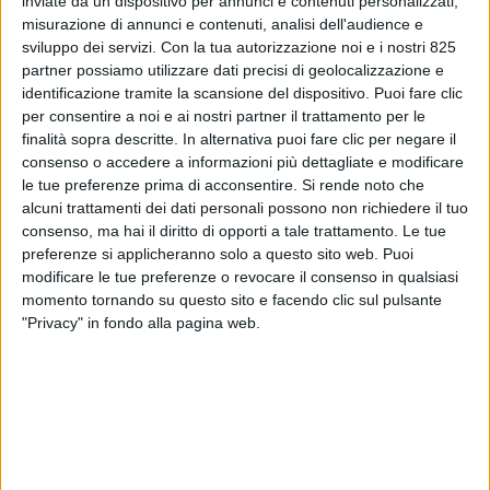
inviate da un dispositivo per annunci e contenuti personalizzati,
misurazione di annunci e contenuti, analisi dell'audience e
sviluppo dei servizi.
Con la tua autorizzazione noi e i nostri 825
partner possiamo utilizzare dati precisi di geolocalizzazione e
identificazione tramite la scansione del dispositivo. Puoi fare clic
per consentire a noi e ai nostri partner il trattamento per le
finalità sopra descritte. In alternativa puoi fare clic per negare il
consenso o accedere a informazioni più dettagliate e modificare
le tue preferenze prima di acconsentire.
Si rende noto che
L’automazione “non riduce il fabbisogno di spazi
alcuni trattamenti dei dati personali possono non richiedere il tuo
logistici”, ma anzi cresce “parallelamente
consenso, ma hai il diritto di opporti a tale trattamento. Le tue
all’espansione delle superfici immobiliari”. Lo afferma
preferenze si applicheranno solo a questo sito web. Puoi
una ricerca di Prologis che fa il punto sulla adozione
modificare le tue preferenze o revocare il consenso in qualsiasi
di sistemi di varia natura, fissi o flessibili e che mirino
momento tornando su questo sito e facendo clic sul pulsante
"Privacy" in fondo alla pagina web.
a una automazione parziale o totale.
Tre le conclusioni principali dello studio, che parte
dall’analisi del mercato Usa, in cui la penetrazione di
questo tipo di soluzioni ha toccato il 30%. Il primo è
che la spinta nasca dalla necessità di risolvere vincoli