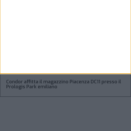
Alessandro Scotti è il nuovo general manager di
Dachser Italy Food Logistics
Regolamento Eidf e trasparenza della filiera: da
Laghezza un pacchetto per la due diligence
aziendale
“Accordo trovato per lo Stretto di Hormuz con
l’Oman”: lo ha annunciato l’Iran
Condor affitta il magazzino Piacenza DC11 presso il
Prologis Park emiliano