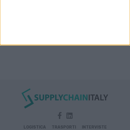
Condor affitta il magazzino Piacenza DC11 presso il
Prologis Park emiliano
LOGISTICA
TRASPORTI
INTERVISTE