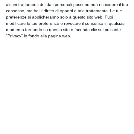
alcuni trattamenti dei dati personali possono non richiedere il tuo
consenso, ma hai il diritto di opporti a tale trattamento. Le tue
preferenze si applicheranno solo a questo sito web. Puoi
modificare le tue preferenze o revocare il consenso in qualsiasi
momento tornando su questo sito e facendo clic sul pulsante
"Privacy" in fondo alla pagina web.
Settimane intense per Simi, società abruzzese
specializzata in trasporti eccezionali e montaggi
industriali.
A Termini Imerese sono infatti state portate a termine
alcune operazioni legate al progetto Tyrrhenian Link:
“Abbiamo effettuato la scarico e lo stoccaggio di 3
trasformatori, ciascuno con un peso di 410
tonnellate” ha detto la compagnia in una nota.
Tyrrenian Link è uno dei principali progetti