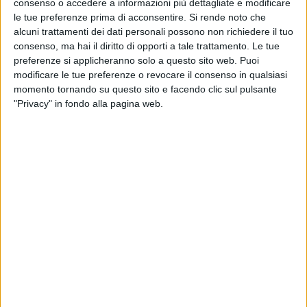
consenso o accedere a informazioni più dettagliate e modificare
le tue preferenze prima di acconsentire.
Si rende noto che
alcuni trattamenti dei dati personali possono non richiedere il tuo
consenso, ma hai il diritto di opporti a tale trattamento. Le tue
preferenze si applicheranno solo a questo sito web. Puoi
modificare le tue preferenze o revocare il consenso in qualsiasi
momento tornando su questo sito e facendo clic sul pulsante
"Privacy" in fondo alla pagina web.
Fs Logistix ha lanciato una nuova soluzione per il
trasporto su ferrovia di merci fuori sagoma, in
collaborazione con la controllata tedesca Tx Logistik e
Van der Vlist, società olandese specializzata. Questa,
spiega, permetterà a carichi fuori standard di
viaggiare su treni intermodali già programmati, senza
ricorrere a convogli dedicati o pianificazioni
straordinarie.
Per il carico viene utilizzato un sistema bolster,
recentemente brevettato da Van der Vlist, che