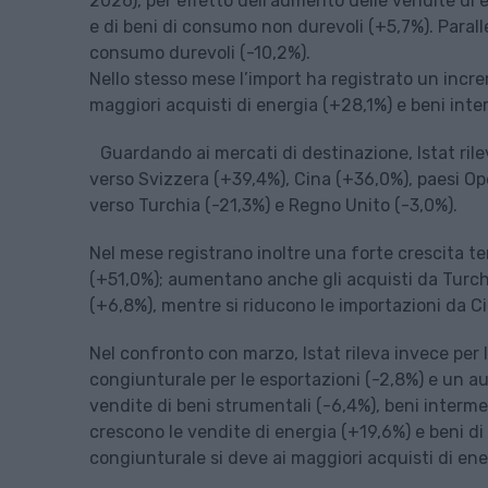
2026), per effetto dell’aumento delle vendite di 
e di beni di consumo non durevoli (+5,7%). Paralle
consumo durevoli (-10,2%).
Nello stesso mese l’import ha registrato un incr
maggiori acquisti di energia (+28,1%) e beni inte
Guardando ai mercati di destinazione, Istat ril
verso Svizzera (+39,4%), Cina (+36,0%), paesi Op
verso Turchia (-21,3%) e Regno Unito (-3,0%).
Nel mese registrano inoltre una forte crescita t
(+51,0%); aumentano anche gli acquisti da Turchi
(+6,8%), mentre si riducono le importazioni da Ci
Nel confronto con marzo, Istat rileva invece per
congiunturale per le esportazioni (-2,8%) e un au
vendite di beni strumentali (-6,4%), beni interm
crescono le vendite di energia (+19,6%) e beni di
congiunturale si deve ai maggiori acquisti di ene