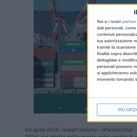
I
Noi e i nostri
partner
dati personali, come 
contenuti personalizz
tua autorizzazione no
tramite la scansione d
finalità sopra descri
dettagliate e modific
personali possono non
si applicheranno sol
momento tornando su 
PIÙ OPZI
Ad aprile 2026, l’export italiano – riferisce Istat