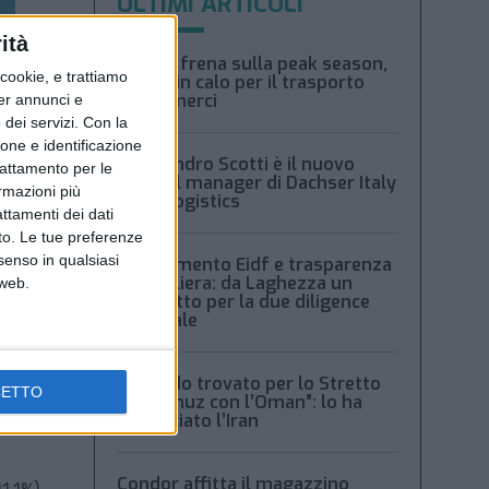
ULTIMI ARTICOLI
ità
Xeneta frena sulla peak season,
ookie, e trattiamo
tariffe in calo per il trasporto
aereo merci
per annunci e
dei servizi.
Con la
ione e identificazione
Alessandro Scotti è il nuovo
trattamento per le
general manager di Dachser Italy
ormazioni più
Food Logistics
attamenti dei dati
nto. Le tue preferenze
senso in qualsiasi
Regolamento Eidf e trasparenza
della filiera: da Laghezza un
 web.
pacchetto per la due diligence
aziendale
“Accordo trovato per lo Stretto
CETTO
di Hormuz con l’Oman”: lo ha
annunciato l’Iran
Condor affitta il magazzino