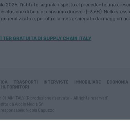
ile 2026, l’istituto segnala rispetto al precedente una cresc
a esclusione di beni di consumo durevoli (-3,6%). Nello stesso
 generalizzato e, per oltre la metà, spiegato dai maggiori ac
TER GRATUITA DI SUPPLY CHAIN
ITALY
TICA
TRASPORTI
INTERVISTE
IMMOBILIARE
ECONOMIA
I & FORNITORI
CHAIN ITALY (Riproduzione riservata – All rights reserved)
dita da Alocin Media Srl
 responsabile: Nicola Capuzzo
ormativa Cookie
Informativa Privacy
P. IVA: 02499470991