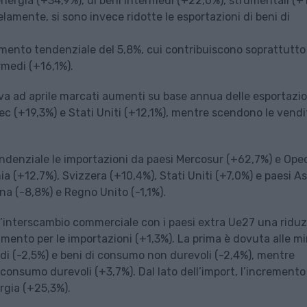
energia (+34,9%), di beni intermedi (+22,0%), strumentali (+1
lamente, si sono invece ridotte le esportazioni di beni di
emento tendenziale del 5,8%, cui contribuiscono soprattutto 
rmedi (+16,1%).
eva ad aprile marcati aumenti su base annua delle esportazio
ec (+19,3%) e Stati Uniti (+12,1%), mentre scendono le vendi
endenziale le importazioni da paesi Mercosur (+62,7%) e Ope
a (+12,7%), Svizzera (+10,4%), Stati Uniti (+7,0%) e paesi A
na (-8,8%) e Regno Unito (-1,1%).
 l’interscambio commerciale con i paesi extra Ue27 una ridu
mento per le importazioni (+1,3%). La prima è dovuta alle mi
edi (-2,5%) e beni di consumo non durevoli (-2,4%), mentre
 consumo durevoli (+3,7%). Dal lato dell’import, l’incremento
rgia (+25,3%).