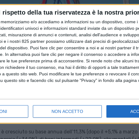
l rispetto della tua riservatezza è la nostra prior
memorizziamo e/o accediamo a informazioni su un dispositivo, come i c
identificatori univoci e informazioni standard inviate da un dispositivo 
ati, misurazione di annunci e contenuti, analisi dell'audience e sviluppo 
i e i nostri 825 partner possiamo utilizzare dati precisi di geolocalizzaz
el dispositivo. Puoi fare clic per consentire a noi e ai nostri partner il 
tte. In alternativa puoi fare clic per negare il consenso o accedere a inf
are le tue preferenze prima di acconsentire.
Si rende noto che alcuni tr
 richiedere il tuo consenso, ma hai il diritto di opporti a tale trattame
o a questo sito web. Puoi modificare le tue preferenze o revocare il con
questo sito e facendo clic sul pulsante "Privacy" in fondo alla pagina
ONI
NON ACCETTO
AC
 – è cresciuto su base annua dell’11,3% (dopo il +5,1% a marzo