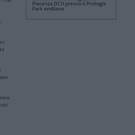
1,1%)
Piacenza DC11 presso il Prologis
Park emiliano
i
ni
te
c
sean
zione
nori