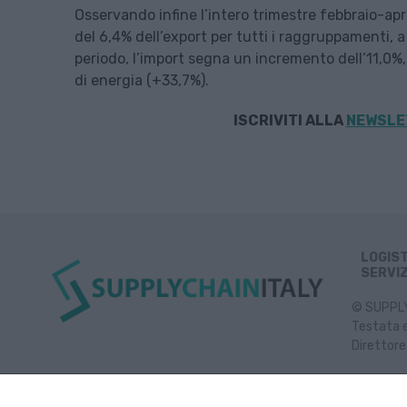
Osservando infine l’intero trimestre febbraio-apr
del 6,4% dell’export per tutti i raggruppamenti, 
periodo, l’import segna un incremento dell’11,0%,
di energia (+33,7%).
ISCRIVITI ALLA
NEWSLET
LOGIS
SERVIZ
© SUPPLY 
Testata e
Direttore
Inf