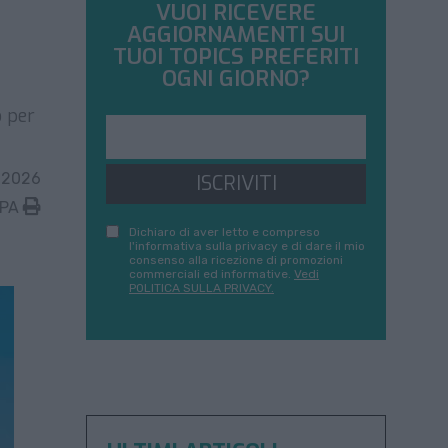
VUOI RICEVERE
AGGIORNAMENTI SUI
TUOI TOPICS PREFERITI
OGNI GIORNO?
o per
 2026
ISCRIVITI
MPA
Dichiaro di aver letto e compreso
l'informativa sulla privacy e di dare il mio
consenso alla ricezione di promozioni
commerciali ed informative.
Vedi
POLITICA SULLA PRIVACY.