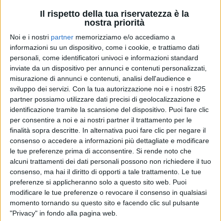
Il rispetto della tua riservatezza è la
nostra priorità
Noi e i nostri
partner
memorizziamo e/o accediamo a
informazioni su un dispositivo, come i cookie, e trattiamo dati
personali, come identificatori univoci e informazioni standard
inviate da un dispositivo per annunci e contenuti personalizzati,
misurazione di annunci e contenuti, analisi dell'audience e
sviluppo dei servizi.
Con la tua autorizzazione noi e i nostri 825
partner possiamo utilizzare dati precisi di geolocalizzazione e
identificazione tramite la scansione del dispositivo. Puoi fare clic
per consentire a noi e ai nostri partner il trattamento per le
finalità sopra descritte. In alternativa puoi fare clic per negare il
consenso o accedere a informazioni più dettagliate e modificare
Mancano pochi giorni al
12 giugno
e sono già oltre
le tue preferenze prima di acconsentire.
Si rende noto che
150 gli addetti ai lavori accreditati per partecipare al
alcuni trattamenti dei dati personali possono non richiedere il tuo
Business Meeting “Industria, Logistica e Metalli”
consenso, ma hai il diritto di opporti a tale trattamento. Le tue
in programma presso
Spazio Made
a Luni (SP) e
preferenze si applicheranno solo a questo sito web. Puoi
modificare le tue preferenze o revocare il consenso in qualsiasi
organizzato dai giornali online SHIPPING ITALY e di
momento tornando su questo sito e facendo clic sul pulsante
SUPPLY CHAIN ITALY in collaborazione con l’Autorità
"Privacy" in fondo alla pagina web.
di sistema portuale del Mar Ligure orientale. Un nuovo