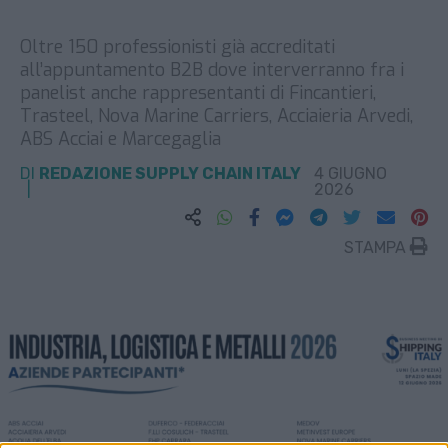
Oltre 150 professionisti già accreditati
all’appuntamento B2B dove interverranno fra i
panelist anche rappresentanti di Fincantieri,
Trasteel, Nova Marine Carriers, Acciaieria Arvedi,
ABS Acciai e Marcegaglia
DI
REDAZIONE SUPPLY CHAIN ITALY
4 GIUGNO
2026
STAMPA