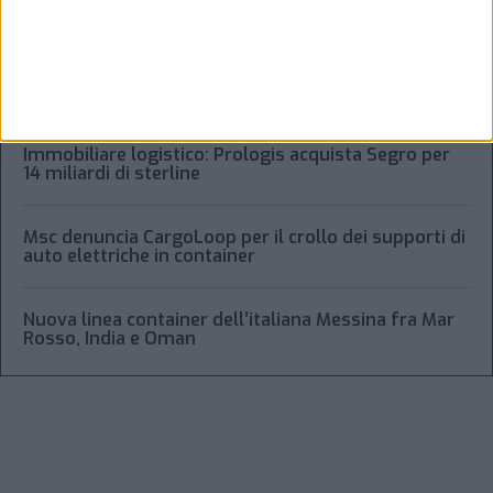
l’Oman”: lo ha annunciato l’Iran
Condor affitta il magazzino Piacenza DC11 presso il
Prologis Park emiliano
Immobiliare logistico: Prologis acquista Segro per
14 miliardi di sterline
Msc denuncia CargoLoop per il crollo dei supporti di
auto elettriche in container
Nuova linea container dell’italiana Messina fra Mar
Rosso, India e Oman