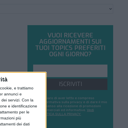
VUOI RICEVERE
AGGIORNAMENTI SUI
TUOI TOPICS PREFERITI
OGNI GIORNO?
ità
ISCRIVITI
ookie, e trattiamo
per annunci e
Dichiaro di aver letto e compreso
dei servizi.
Con la
l'informativa sulla privacy e di dare il mio
ione e identificazione
consenso alla ricezione di promozioni
commerciali ed informative.
Vedi
trattamento per le
POLITICA SULLA PRIVACY.
ormazioni più
attamenti dei dati