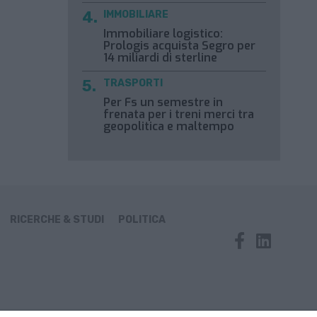
IMMOBILIARE
Immobiliare logistico:
Prologis acquista Segro per
14 miliardi di sterline
TRASPORTI
Per Fs un semestre in
frenata per i treni merci tra
geopolitica e maltempo
RICERCHE & STUDI
POLITICA