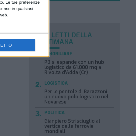
nto. Le tue preferenze
senso in qualsiasi
 web.
I PIÙ LETTI DELLA
SETTIMANA
CETTO
IMMOBILIARE
P3 si espande con un hub
logistico da 61.000 mq a
Rivolta d’Adda (Cr)
LOGISTICA
Per le pentole di Barazzoni
un nuovo polo logistico nel
Novarese
POLITICA
Gianpiero Strisciuglio al
vertice delle ferrovie
mondiali