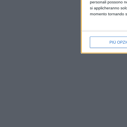
personali possono non
si applicheranno sol
momento tornando su 
PIÙ OPZI