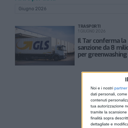
TRASPORTI
1 GIUGNO 2026
Il Tar conferma la
sanzione da 8 mili
per greenwashing 
I
Noi e i nostri
partner
dati personali, come 
contenuti personalizz
tua autorizzazione no
tramite la scansione d
finalità sopra descri
dettagliate e modific