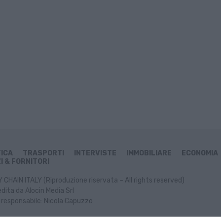
TICA
TRASPORTI
INTERVISTE
IMMOBILIARE
ECONOMIA
I & FORNITORI
CHAIN ITALY (Riproduzione riservata – All rights reserved)
dita da Alocin Media Srl
 responsabile: Nicola Capuzzo