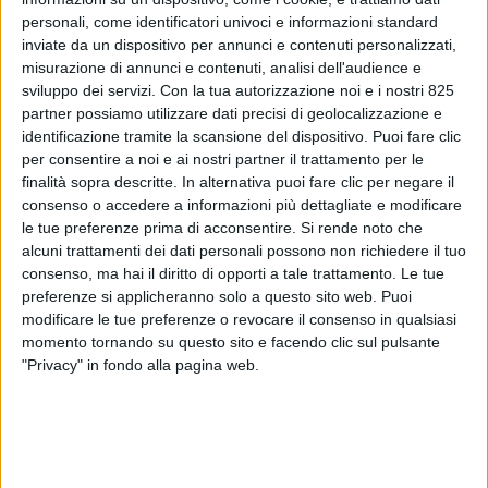
personali, come identificatori univoci e informazioni standard
inviate da un dispositivo per annunci e contenuti personalizzati,
misurazione di annunci e contenuti, analisi dell'audience e
sviluppo dei servizi.
Con la tua autorizzazione noi e i nostri 825
partner possiamo utilizzare dati precisi di geolocalizzazione e
LOGISTICA
identificazione tramite la scansione del dispositivo. Puoi fare clic
19 MAGGIO 2025
per consentire a noi e ai nostri partner il trattamento per le
Poste Italiane recupera quota nel mercato
finalità sopra descritte. In alternativa puoi fare clic per negare il
italiano della consegna pacchi (17,6%) nel
consenso o accedere a informazioni più dettagliate e modificare
le tue preferenze prima di acconsentire.
Si rende noto che
2024
alcuni trattamenti dei dati personali possono non richiedere il tuo
consenso, ma hai il diritto di opporti a tale trattamento. Le tue
preferenze si applicheranno solo a questo sito web. Puoi
modificare le tue preferenze o revocare il consenso in qualsiasi
momento tornando su questo sito e facendo clic sul pulsante
"Privacy" in fondo alla pagina web.