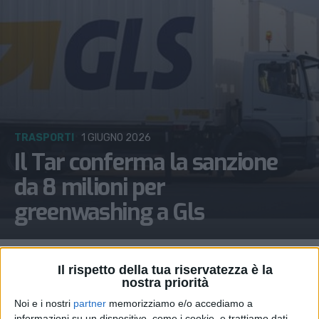
TRASPORTI
1 GIUGNO 2026
Il Tar conferma la sanzione
da 8 milioni per
greenwashing a Gls
Il rispetto della tua riservatezza è la
nostra priorità
Noi e i nostri
partner
memorizziamo e/o accediamo a
informazioni su un dispositivo, come i cookie, e trattiamo dati