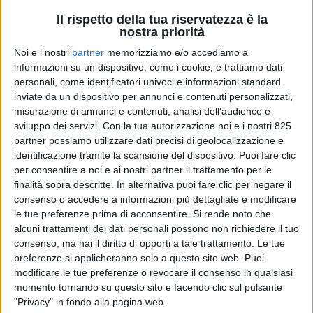
Il rispetto della tua riservatezza è la
nostra priorità
Noi e i nostri
partner
memorizziamo e/o accediamo a
informazioni su un dispositivo, come i cookie, e trattiamo dati
personali, come identificatori univoci e informazioni standard
inviate da un dispositivo per annunci e contenuti personalizzati,
misurazione di annunci e contenuti, analisi dell'audience e
sviluppo dei servizi.
Con la tua autorizzazione noi e i nostri 825
LOGISTICA
28 NOVEMBRE 2025
partner possiamo utilizzare dati precisi di geolocalizzazione e
Ai vigilantes di un magazzino
identificazione tramite la scansione del dispositivo. Puoi fare clic
per consentire a noi e ai nostri partner il trattamento per le
Amazon andrà applicata la
finalità sopra descritte. In alternativa puoi fare clic per negare il
consenso o accedere a informazioni più dettagliate e modificare
retribuzione del Ccnl Logistica
le tue preferenze prima di acconsentire.
Si rende noto che
alcuni trattamenti dei dati personali possono non richiedere il tuo
consenso, ma hai il diritto di opporti a tale trattamento. Le tue
preferenze si applicheranno solo a questo sito web. Puoi
modificare le tue preferenze o revocare il consenso in qualsiasi
momento tornando su questo sito e facendo clic sul pulsante
"Privacy" in fondo alla pagina web.