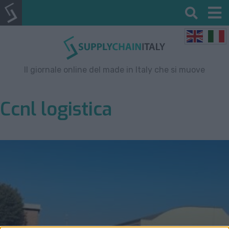
Il giornale online del made in Italy che si muove
Ccnl logistica