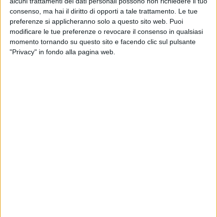
alcuni trattamenti dei dati personali possono non richiedere il tuo
consenso, ma hai il diritto di opporti a tale trattamento. Le tue
preferenze si applicheranno solo a questo sito web. Puoi
modificare le tue preferenze o revocare il consenso in qualsiasi
momento tornando su questo sito e facendo clic sul pulsante
"Privacy" in fondo alla pagina web.
TRASPORTI
2 DICEMBRE 2024
Nuove criticità sulla rotta ferroviaria Cina –
Italia via Russia dopo l’ultima stretta di Mosca
TRASPORTI