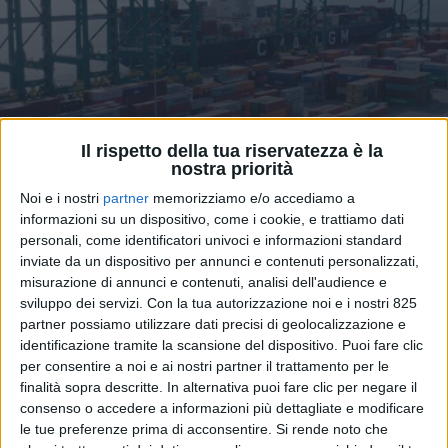
Il rispetto della tua riservatezza è la
nostra priorità
TRASPORTI
5 GIUGNO 2026
Noi e i nostri
partner
memorizziamo e/o accediamo a
Schizzano oltre i 5mila dollari
informazioni su un dispositivo, come i cookie, e trattiamo dati
personali, come identificatori univoci e informazioni standard
(+20%) i noli container
inviate da un dispositivo per annunci e contenuti personalizzati,
misurazione di annunci e contenuti, analisi dell'audience e
Shanghai – Genova
sviluppo dei servizi.
Con la tua autorizzazione noi e i nostri 825
partner possiamo utilizzare dati precisi di geolocalizzazione e
identificazione tramite la scansione del dispositivo. Puoi fare clic
per consentire a noi e ai nostri partner il trattamento per le
finalità sopra descritte. In alternativa puoi fare clic per negare il
consenso o accedere a informazioni più dettagliate e modificare
le tue preferenze prima di acconsentire.
Si rende noto che