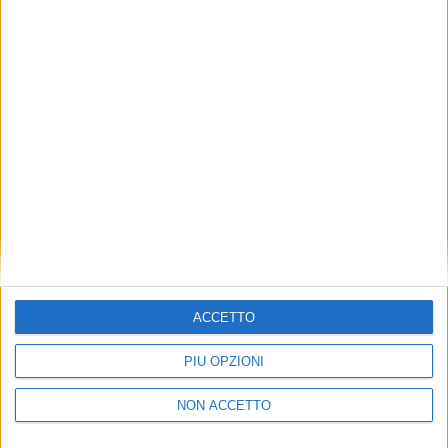
TRASPORTI
13 LUGLIO 2023
Ancora in discesa (-3%) i noli container Cina –
Italia
ACCETTO
PIÙ OPZIONI
NON ACCETTO
LE ALTRE NEWS
LE ALTRE NEWS
20 APRILE 2023
29 SETTEMBRE 2022