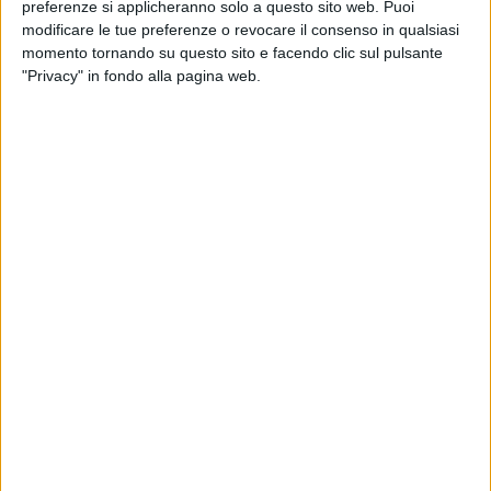
preferenze si applicheranno solo a questo sito web. Puoi
modificare le tue preferenze o revocare il consenso in qualsiasi
momento tornando su questo sito e facendo clic sul pulsante
"Privacy" in fondo alla pagina web.
IMMOBILIARE
11 MARZO 2024
Per Ducati una nuova sede logistica a
Valsamoggia
LOGISTICA