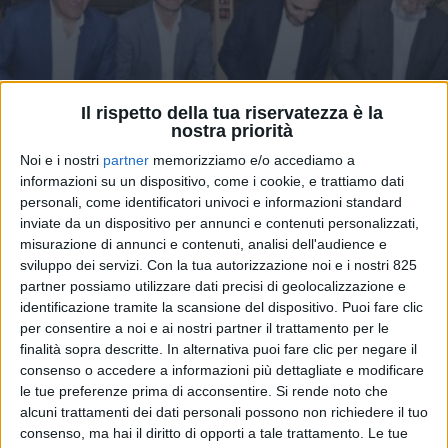
Il rispetto della tua riservatezza è la
nostra priorità
Noi e i nostri
partner
memorizziamo e/o accediamo a
informazioni su un dispositivo, come i cookie, e trattiamo dati
LOGISTICA
16 MAGGIO 2024
personali, come identificatori univoci e informazioni standard
Inaugurati i nuovi spazi
inviate da un dispositivo per annunci e contenuti personalizzati,
misurazione di annunci e contenuti, analisi dell'audience e
logistici di Ducati a
sviluppo dei servizi.
Con la tua autorizzazione noi e i nostri 825
Valsamoggia
partner possiamo utilizzare dati precisi di geolocalizzazione e
identificazione tramite la scansione del dispositivo. Puoi fare clic
per consentire a noi e ai nostri partner il trattamento per le
finalità sopra descritte. In alternativa puoi fare clic per negare il
consenso o accedere a informazioni più dettagliate e modificare
le tue preferenze prima di acconsentire.
Si rende noto che
alcuni trattamenti dei dati personali possono non richiedere il tuo
consenso, ma hai il diritto di opporti a tale trattamento. Le tue