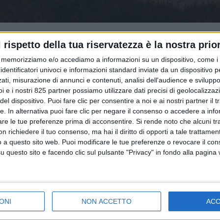
l rispetto della tua riservatezza è la nostra prior
memorizziamo e/o accediamo a informazioni su un dispositivo, come i c
identificatori univoci e informazioni standard inviate da un dispositivo 
ati, misurazione di annunci e contenuti, analisi dell'audience e sviluppo 
i e i nostri 825 partner possiamo utilizzare dati precisi di geolocalizzaz
el dispositivo. Puoi fare clic per consentire a noi e ai nostri partner il 
NOTIZIE E INTERVISTE IN EVID
tte. In alternativa puoi fare clic per negare il consenso o accedere a inf
 2023
6 OTTOBRE 2022
are le tue preferenze prima di acconsentire.
Si rende noto che alcuni tr
vembre a Milano
Le 8 richieste di Fermerc
 richiedere il tuo consenso, ma hai il diritto di opporti a tale trattame
: “CONTAINER ITALY:
rilanciare il trasporto
o a questo sito web. Puoi modificare le tue preferenze o revocare il con
ni verticali e
ferroviario cargo in Itali
questo sito e facendo clic sul pulsante "Privacy" in fondo alla pagina
nti epocali”
NOTIZIE E INTERVISTE 
ONI
NON ACCETTO
AC
14 NOVEMBRE 2020