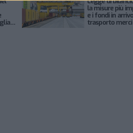
nel
Legge di bilanci
la misure più im
e
e i fondi in arrivo
glia
trasporto merci