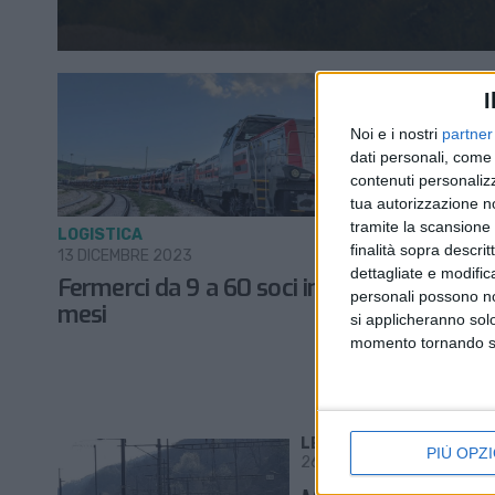
I
Noi e i nostri
partner
dati personali, come 
contenuti personalizz
tua autorizzazione no
tramite la scansione d
LOGISTICA
TRASPORTI
finalità sopra descri
13 DICEMBRE 2023
18 OTTOBRE
dettagliate e modific
Fermerci da 9 a 60 soci in 18
Il 13 no
personali possono non
mesi
l’evento
si applicheranno sol
integrazio
momento tornando su 
cambiame
LE ALTRE NEWS
PIÙ OPZI
26 LUGLIO 2021