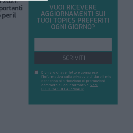
o 2021:
VUOI RICEVERE
portanti
AGGIORNAMENTI SUI
 per il
TUOI TOPICS PREFERITI
OGNI GIORNO?
ISCRIVITI
Dichiaro di aver letto e compreso
l'informativa sulla privacy e di dare il mio
consenso alla ricezione di promozioni
commerciali ed informative.
Vedi
POLITICA SULLA PRIVACY.