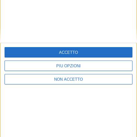
ECONOMIA
LE ALTRE NEWS
17 LUGLIO 2023
13 SETTEMBRE 2022
Domanda e offerta di
Wascosa AG ha aperto una
spedizioni in container a
nuova sede in Italia
confronto il prossimo 13
Novembre a Milano
ACCETTO
PIÙ OPZIONI
NON ACCETTO
LE ALTRE NEWS
LE ALTRE NEWS
8 LUGLIO 2022
1 LUGLIO 2022
Glp acquisisce immobile
Foody City Logistics:
logistico di Grado A da
progtto Sogemi- Atm per il
46.000 mq ad Arese (Milano)
last mile delivery a Milano