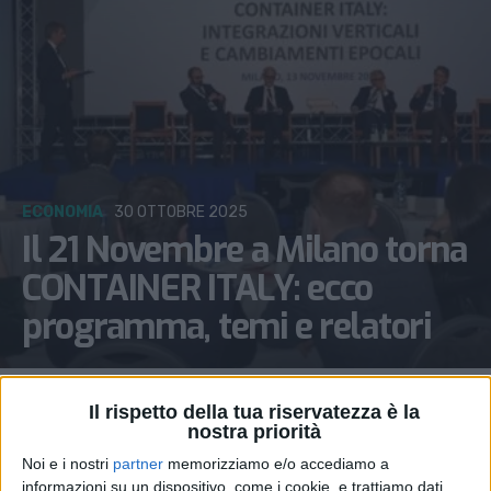
ECONOMIA
30 OTTOBRE 2025
Il 21 Novembre a Milano torna
CONTAINER ITALY: ecco
programma, temi e relatori
Il rispetto della tua riservatezza è la
nostra priorità
Noi e i nostri
partner
memorizziamo e/o accediamo a
informazioni su un dispositivo, come i cookie, e trattiamo dati