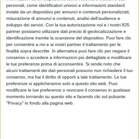
personali, come identificatori univoci e informazioni standard
inviate da un dispositivo per annunci e contenuti personalizzati,
misurazione di annunci e contenuti, analisi dell'audience e
sviluppo dei servizi.
Con la tua autorizzazione noi e i nostri 825
partner possiamo utilizzare dati precisi di geolocalizzazione e
identificazione tramite la scansione del dispositivo. Puoi fare clic
TRASPORTI
13 GENNAIO 2025
per consentire a noi e ai nostri partner il trattamento per le
finalità sopra descritte. In alternativa puoi fare clic per negare il
Trasporti Mercitalia Rail da Reggio Calabria
consenso o accedere a informazioni più dettagliate e modificare
per spedire le nuove metro di Milano
le tue preferenze prima di acconsentire.
Si rende noto che
alcuni trattamenti dei dati personali possono non richiedere il tuo
consenso, ma hai il diritto di opporti a tale trattamento. Le tue
preferenze si applicheranno solo a questo sito web. Puoi
modificare le tue preferenze o revocare il consenso in qualsiasi
momento tornando su questo sito e facendo clic sul pulsante
"Privacy" in fondo alla pagina web.
LOGISTICA