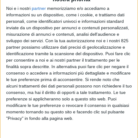
Noi e i nostri
partner
memorizziamo e/o accediamo a
informazioni su un dispositivo, come i cookie, e trattiamo dati
personali, come identificatori univoci e informazioni standard
inviate da un dispositivo per annunci e contenuti personalizzati,
misurazione di annunci e contenuti, analisi dell'audience e
sviluppo dei servizi.
Con la tua autorizzazione noi e i nostri 825
partner possiamo utilizzare dati precisi di geolocalizzazione e
identificazione tramite la scansione del dispositivo. Puoi fare clic
NOTIZIE E INTERVISTE IN EVIDENZA
5 GENNAIO 2023
per consentire a noi e ai nostri partner il trattamento per le
Primo viaggio su navi reefer
finalità sopra descritte. In alternativa puoi fare clic per negare il
consenso o accedere a informazioni più dettagliate e modificare
(anziché container) per i kiwi
le tue preferenze prima di acconsentire.
Si rende noto che
alcuni trattamenti dei dati personali possono non richiedere il tuo
italiani diretti in Cina
consenso, ma hai il diritto di opporti a tale trattamento. Le tue
preferenze si applicheranno solo a questo sito web. Puoi
modificare le tue preferenze o revocare il consenso in qualsiasi
momento tornando su questo sito e facendo clic sul pulsante
"Privacy" in fondo alla pagina web.