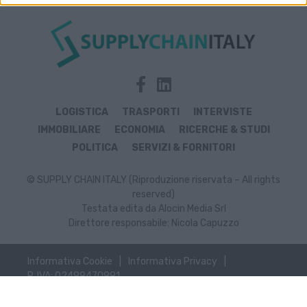
LOGISTICA
TRASPORTI
INTERVISTE
IMMOBILIARE
ECONOMIA
RICERCHE & STUDI
POLITICA
SERVIZI & FORNITORI
© SUPPLY CHAIN ITALY (Riproduzione riservata – All rights
reserved)
Testata edita da Alocin Media Srl
Direttore responsabile: Nicola Capuzzo
Informativa Cookie
Informativa Privacy
P. IVA: 02499470991