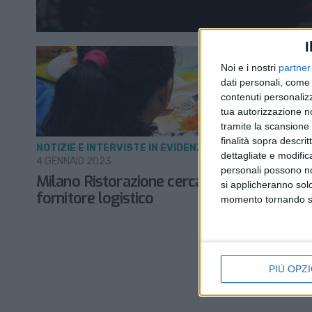
I
Noi e i nostri
partner
dati personali, come 
contenuti personalizz
tua autorizzazione no
tramite la scansione d
finalità sopra descri
NOTIZIE E INTERVISTE IN EVIDENZA
dettagliate e modific
4 GENNAIO 2023
personali possono non
Milano Ristorazione cerca un nuovo
si applicheranno sol
fornitore logistico
momento tornando su 
PIÙ OPZI