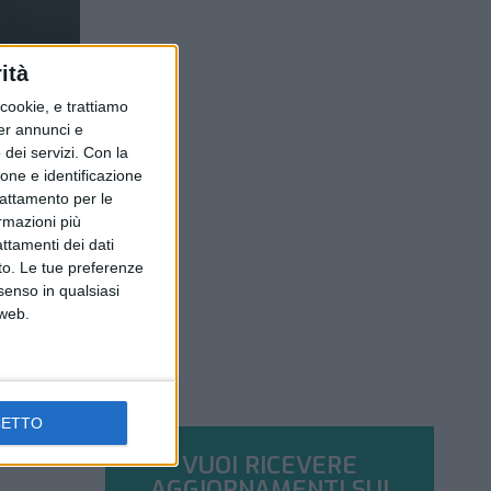
ità
ookie, e trattiamo
per annunci e
dei servizi.
Con la
ione e identificazione
trattamento per le
ormazioni più
attamenti dei dati
nto. Le tue preferenze
senso in qualsiasi
 web.
CETTO
VUOI RICEVERE
AGGIORNAMENTI SUI