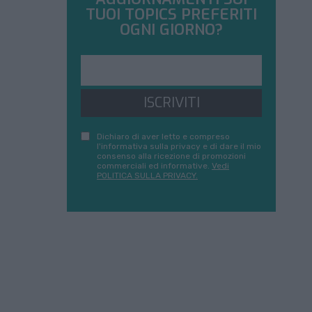
TUOI TOPICS PREFERITI
OGNI GIORNO?
ISCRIVITI
Dichiaro di aver letto e compreso
l'informativa sulla privacy e di dare il mio
consenso alla ricezione di promozioni
commerciali ed informative.
Vedi
POLITICA SULLA PRIVACY.