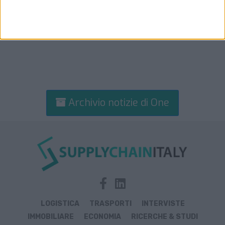
Archivio notizie di One
LOGISTICA
TRASPORTI
INTERVISTE
IMMOBILIARE
ECONOMIA
RICERCHE & STUDI