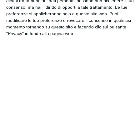
alcuni trattamenti dei dati personali possono non richiedere il tuo
consenso, ma hai il diritto di opporti a tale trattamento. Le tue
preferenze si applicheranno solo a questo sito web. Puoi
modificare le tue preferenze o revocare il consenso in qualsiasi
momento tornando su questo sito e facendo clic sul pulsante
"Privacy" in fondo alla pagina web.
TRASPORTI
22 SETTEMBRE 2025
Record di container imbarcati su una singola
nave
TRASPORTI