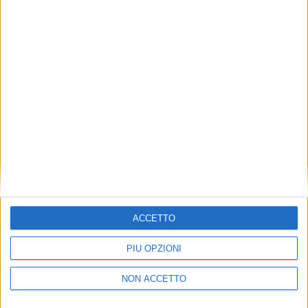
TRASPORTI
2 OTTOBRE 2024
Lo sciopero nei porti Usa dispiega i suoi
effetti sui noli container
ACCETTO
PIÙ OPZIONI
NON ACCETTO
TRASPORTI
TRASPORTI
9 SETTEMBRE 2024
4 GENNAIO 2024