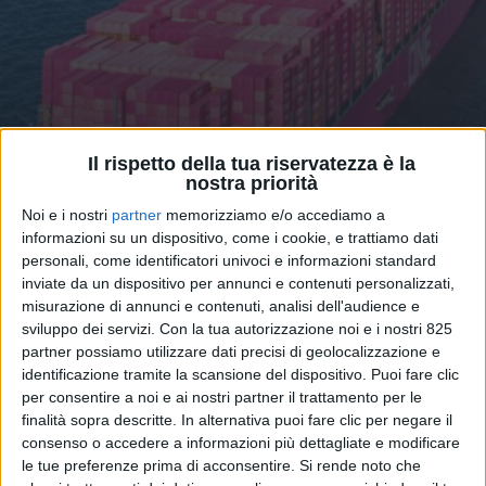
Il rispetto della tua riservatezza è la
nostra priorità
TRASPORTI
9 NOVEMBRE 2025
Noi e i nostri
partner
memorizziamo e/o accediamo a
One vede il prossimo
informazioni su un dispositivo, come i cookie, e trattiamo dati
personali, come identificatori univoci e informazioni standard
semestre in rosso per i noli
inviate da un dispositivo per annunci e contenuti personalizzati,
misurazione di annunci e contenuti, analisi dell'audience e
container
sviluppo dei servizi.
Con la tua autorizzazione noi e i nostri 825
partner possiamo utilizzare dati precisi di geolocalizzazione e
identificazione tramite la scansione del dispositivo. Puoi fare clic
per consentire a noi e ai nostri partner il trattamento per le
finalità sopra descritte. In alternativa puoi fare clic per negare il
consenso o accedere a informazioni più dettagliate e modificare
le tue preferenze prima di acconsentire.
Si rende noto che