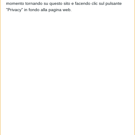
momento tornando su questo sito e facendo clic sul pulsante
"Privacy" in fondo alla pagina web.
TRASPORTI
3 MARZO 2025
Msc e Hapag Lloyd varano nuovi surcharge
per spedizioni verso le Americhe
TRASPORTI