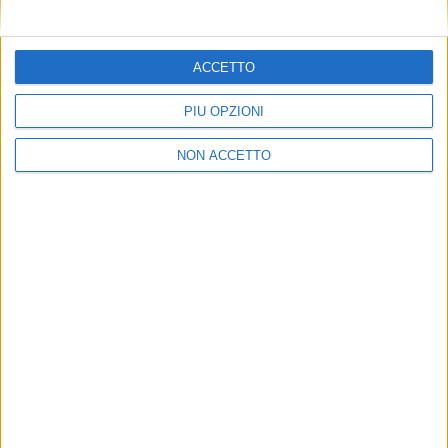
ACCETTO
PIÙ OPZIONI
NON ACCETTO
NOTIZIE E INTERVISTE IN EVIDENZA
31 MAGGIO 2021
Noli marittimi container: nuovo giro di rincari
tra Italia e Nord America
VUOI RICEVERE AGGIORNAMENTI SUI
TUOI TOPICS PREFERITI OGNI
GIORNO?