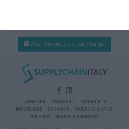
Archivio notizie di surcharge
LOGISTICA
TRASPORTI
INTERVISTE
IMMOBILIARE
ECONOMIA
RICERCHE & STUDI
POLITICA
SERVIZI & FORNITORI