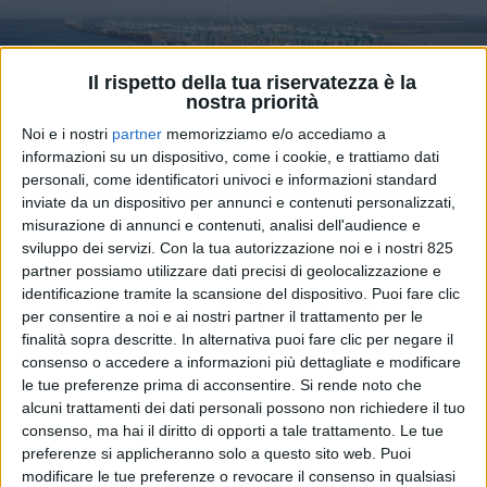
Il rispetto della tua riservatezza è la
nostra priorità
Noi e i nostri
partner
memorizziamo e/o accediamo a
informazioni su un dispositivo, come i cookie, e trattiamo dati
personali, come identificatori univoci e informazioni standard
inviate da un dispositivo per annunci e contenuti personalizzati,
TRASPORTI
9 GIUGNO 2025
misurazione di annunci e contenuti, analisi dell'audience e
Da metà mese nuovi
sviluppo dei servizi.
Con la tua autorizzazione noi e i nostri 825
partner possiamo utilizzare dati precisi di geolocalizzazione e
surcharge di Msc sui trasporti
identificazione tramite la scansione del dispositivo. Puoi fare clic
dal Far East al Mediterraneo
per consentire a noi e ai nostri partner il trattamento per le
finalità sopra descritte. In alternativa puoi fare clic per negare il
consenso o accedere a informazioni più dettagliate e modificare
le tue preferenze prima di acconsentire.
Si rende noto che
alcuni trattamenti dei dati personali possono non richiedere il tuo
consenso, ma hai il diritto di opporti a tale trattamento. Le tue
preferenze si applicheranno solo a questo sito web. Puoi
modificare le tue preferenze o revocare il consenso in qualsiasi