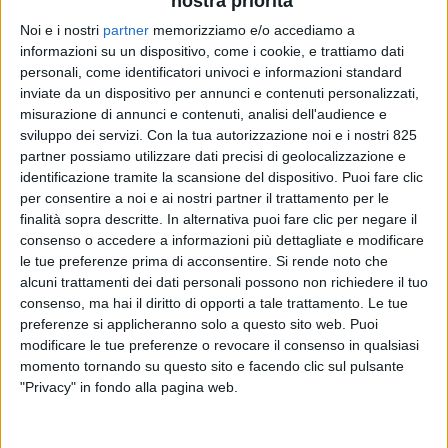
nostra priorità
Noi e i nostri
partner
memorizziamo e/o accediamo a
informazioni su un dispositivo, come i cookie, e trattiamo dati
personali, come identificatori univoci e informazioni standard
inviate da un dispositivo per annunci e contenuti personalizzati,
misurazione di annunci e contenuti, analisi dell'audience e
sviluppo dei servizi.
Con la tua autorizzazione noi e i nostri 825
partner possiamo utilizzare dati precisi di geolocalizzazione e
identificazione tramite la scansione del dispositivo. Puoi fare clic
TRASPORTI
1 GENNAIO 2025
per consentire a noi e ai nostri partner il trattamento per le
In arrivo i primi surcharge in
finalità sopra descritte. In alternativa puoi fare clic per negare il
consenso o accedere a informazioni più dettagliate e modificare
vista del possibile sciopero
le tue preferenze prima di acconsentire.
Si rende noto che
alcuni trattamenti dei dati personali possono non richiedere il tuo
nei porti Usa
consenso, ma hai il diritto di opporti a tale trattamento. Le tue
preferenze si applicheranno solo a questo sito web. Puoi
modificare le tue preferenze o revocare il consenso in qualsiasi
momento tornando su questo sito e facendo clic sul pulsante
"Privacy" in fondo alla pagina web.