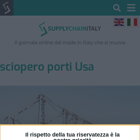
Il giornale online del made in Italy che si muove
sciopero porti Usa
Il rispetto della tua riservatezza è la