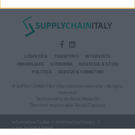
LOGISTICA
TRASPORTI
INTERVISTE
IMMOBILIARE
ECONOMIA
RICERCHE & STUDI
POLITICA
SERVIZI & FORNITORI
© SUPPLY CHAIN ITALY (Riproduzione riservata – All rights
reserved)
Testata edita da Alocin Media Srl
Direttore responsabile: Nicola Capuzzo
Informativa Cookie
Informativa Privacy
P. IVA: 02499470991