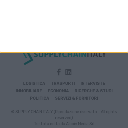
Archivio notizie di OroArezzo
LOGISTICA
TRASPORTI
INTERVISTE
IMMOBILIARE
ECONOMIA
RICERCHE & STUDI
POLITICA
SERVIZI & FORNITORI
© SUPPLY CHAIN ITALY (Riproduzione riservata – All rights
reserved)
Testata edita da Alocin Media Srl