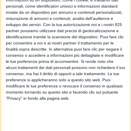
personali, come identificatori univoci e informazioni standard
inviate da un dispositivo per annunci e contenuti personalizzati,
misurazione di annunci e contenuti, analisi dell'audience e
sviluppo dei servizi.
Con la tua autorizzazione noi e i nostri 825
partner possiamo utilizzare dati precisi di geolocalizzazione e
identificazione tramite la scansione del dispositivo. Puoi fare clic
per consentire a noi e ai nostri partner il trattamento per le
finalità sopra descritte. In alternativa puoi fare clic per negare il
consenso o accedere a informazioni più dettagliate e modificare
ECONOMIA
12 MAGGIO 2026
le tue preferenze prima di acconsentire.
Si rende noto che
In difficoltà (-21%) l’export
alcuni trattamenti dei dati personali possono non richiedere il tuo
italiano di gioielli in oro nel
consenso, ma hai il diritto di opporti a tale trattamento. Le tue
preferenze si applicheranno solo a questo sito web. Puoi
2025
modificare le tue preferenze o revocare il consenso in qualsiasi
momento tornando su questo sito e facendo clic sul pulsante
"Privacy" in fondo alla pagina web.