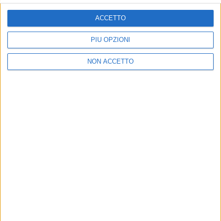
ISCRIVITI
ACCETTO
Dichiaro di aver letto e compreso l'informativa sulla privacy e
di dare il mio consenso alla ricezione di promozioni commerciali
PIÙ OPZIONI
ed informative.
Vedi POLITICA SULLA PRIVACY.
NON ACCETTO