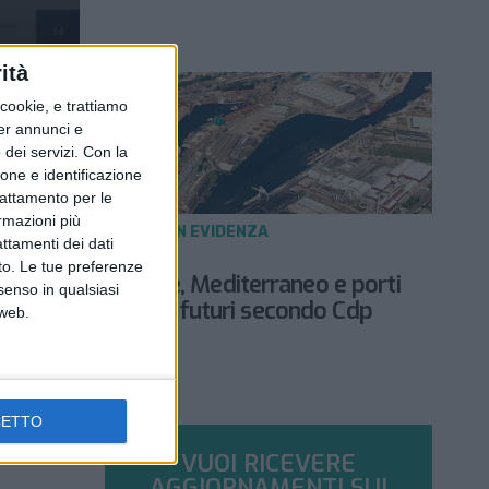
ità
ookie, e trattiamo
per annunci e
dei servizi.
Con la
ione e identificazione
trattamento per le
ormazioni più
NOTIZIE E INTERVISTE IN EVIDENZA
attamenti dei dati
17 APRILE 2023
nto. Le tue preferenze
Deglobalizzazione, Mediterraneo e porti
senso in qualsiasi
italiani: gli scenari futuri secondo Cdp
 web.
CETTO
VUOI RICEVERE
AGGIORNAMENTI SUI