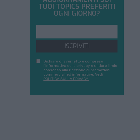
TUOI TOPICS PREFERITI
OGNI GIORNO?
ISCRIVITI
Dichiaro di aver letto e compreso
l'informativa sulla privacy e di dare il mio
consenso alla ricezione di promozioni
commerciali ed informative.
Vedi
POLITICA SULLA PRIVACY.