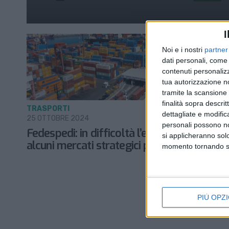
I
Noi e i nostri
partner
dati personali, come 
contenuti personalizz
tua autorizzazione no
tramite la scansione d
finalità sopra descri
TRASPORTI
dettagliate e modific
25 OTTOBRE 2024
personali possono non
Fedespedi: in difficoltà l’export verso
si applicheranno sol
alcuni mercati strategici per l’Italia
momento tornando su 
PIÙ OPZI