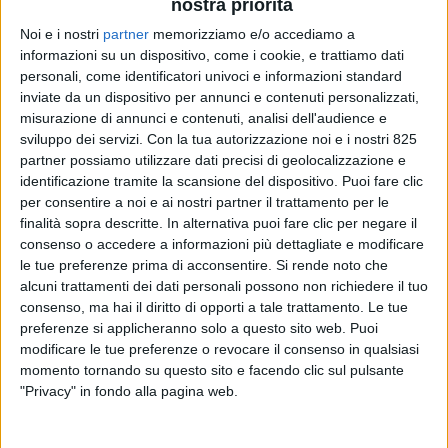
nostra priorità
Noi e i nostri
partner
memorizziamo e/o accediamo a
informazioni su un dispositivo, come i cookie, e trattiamo dati
personali, come identificatori univoci e informazioni standard
inviate da un dispositivo per annunci e contenuti personalizzati,
misurazione di annunci e contenuti, analisi dell'audience e
La statistiche appena pubblicate da Assoporti
sviluppo dei servizi.
Con la tua autorizzazione noi e i nostri 825
(l’associazione delle port authority italiane)
partner possiamo utilizzare dati precisi di geolocalizzazione e
certificano che nel 2025 sono state imbarcate e
identificazione tramite la scansione del dispositivo. Puoi fare clic
sbarcate sulle banchine del Belpaese oltre 510 milioni
per consentire a noi e ai nostri partner il trattamento per le
di tonnellate di merci movimentate, il +3,5% in più del
finalità sopra descritte. In alternativa puoi fare clic per negare il
consenso o accedere a informazioni più dettagliate e modificare
dato 2024. I traffici di container (considerati
le tue preferenze prima di acconsentire.
Si rende noto che
indistintamente fra transhipment e gateway) sono
alcuni trattamenti dei dati personali possono non richiedere il tuo
cresciuti del 7,1%, raggiungendo quasi 13 milioni di
consenso, ma hai il diritto di opporti a tale trattamento. Le tue
Teu, così come le rinfuse solide sono salite del 7,1% in
preferenze si applicheranno solo a questo sito web. Puoi
tonnellaggio e le rinfuse liquide del +1,8%. I rotabili
modificare le tue preferenze o revocare il consenso in qualsiasi
dal punto di vista quantitativo hanno superato i 122
momento tornando su questo sito e facendo clic sul pulsante
milioni di tonnellate consolidando il primato dell’Italia
"Privacy" in fondo alla pagina web.
nei collegamenti marittimi mediterranei; in crescita
anche il traffico passeggeri che ha raggiunto 75