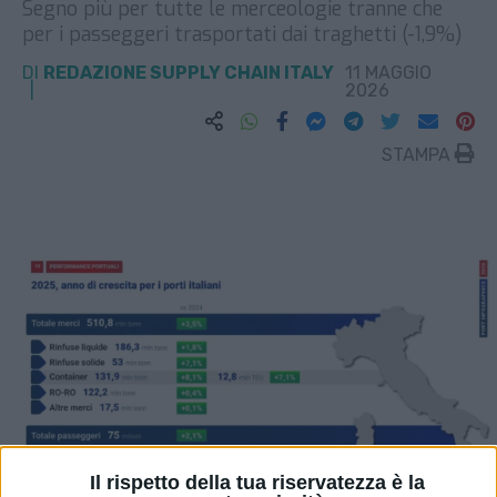
Segno più per tutte le merceologie tranne che
per i passeggeri trasportati dai traghetti (-1,9%)
DI
REDAZIONE SUPPLY CHAIN ITALY
11 MAGGIO
2026
STAMPA
Il rispetto della tua riservatezza è la