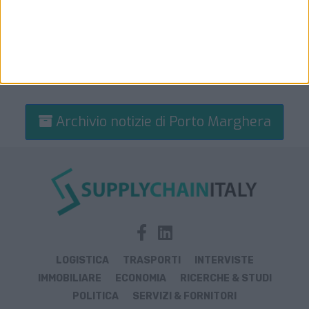
Archivio notizie di Porto Marghera
LOGISTICA
TRASPORTI
INTERVISTE
IMMOBILIARE
ECONOMIA
RICERCHE & STUDI
POLITICA
SERVIZI & FORNITORI