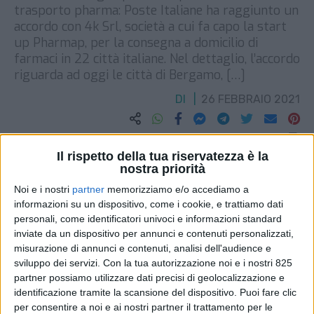
trasporto pharma: Poste Italiane ha raggiunto un
accordo con 4k Srl, società a cui fa capo la start
up Pharmap, per la consegna a domicilio di
farmaci in 22 città italiane. Nel dettaglio, l’accordo
riguarda ad oggi le città di Bergamo, […]
DI
26 FEBBRAIO 2021
STAMPA
Il rispetto della tua riservatezza è la
nostra priorità
Noi e i nostri
partner
memorizziamo e/o accediamo a
informazioni su un dispositivo, come i cookie, e trattiamo dati
personali, come identificatori univoci e informazioni standard
inviate da un dispositivo per annunci e contenuti personalizzati,
misurazione di annunci e contenuti, analisi dell'audience e
sviluppo dei servizi.
Con la tua autorizzazione noi e i nostri 825
partner possiamo utilizzare dati precisi di geolocalizzazione e
identificazione tramite la scansione del dispositivo. Puoi fare clic
per consentire a noi e ai nostri partner il trattamento per le