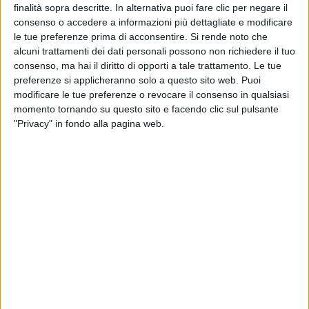
finalità sopra descritte. In alternativa puoi fare clic per negare il
consenso o accedere a informazioni più dettagliate e modificare
le tue preferenze prima di acconsentire.
Si rende noto che
alcuni trattamenti dei dati personali possono non richiedere il tuo
consenso, ma hai il diritto di opporti a tale trattamento. Le tue
preferenze si applicheranno solo a questo sito web. Puoi
modificare le tue preferenze o revocare il consenso in qualsiasi
momento tornando su questo sito e facendo clic sul pulsante
"Privacy" in fondo alla pagina web.
La notizia è destinata a suscitare una certa
irritazione tra gli operatori specializzati nel trasporto
pharma: Poste Italiane ha raggiunto
un accordo con
4k Srl
, società a cui fa capo la start up Pharmap,
per
la consegna a domicilio di farmaci in 22 città
italiane
. Nel dettaglio, l’accordo riguarda ad oggi le
città di Bergamo, Bologna, Brescia, Carpi, Catania,
Como, Ferrara, Genova, Imola, Livorno, Mestre, Milano,
Modena, Padova, Reggio Emilia, Roma, Rovigo, Savona,
Teramo, Torino, Varese e Vicenza. In questi comuni gli