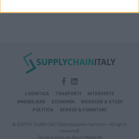
LOGISTICA
TRASPORTI
INTERVISTE
IMMOBILIARE
ECONOMIA
RICERCHE & STUDI
POLITICA
SERVIZI & FORNITORI
© SUPPLY CHAIN ITALY (Riproduzione riservata – All rights
reserved)
Testata edita da Alocin Media Srl