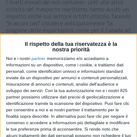
I livelli elevati dei noli container, uniti alle altre
criticità del trasporto marittimo, hanno avuto un
impatto anche sul settore ortofrutticolo, facendo
“in alcuni casi” chiudere anticipatamente “la
stagione delle esportazioni, come per il Canada ad
esempio”. A dirlo è stato Riccardo Martini,
Il rispetto della tua riservatezza è la
amministratore delegato di Dcs Tramaco, in
nostra priorità
un’intervista rilasciata a FreshPlaza. Il numero
[…]
Noi e i nostri
partner
memorizziamo e/o accediamo a
informazioni su un dispositivo, come i cookie, e trattiamo dati
DI
15 APRILE 2021
personali, come identificatori univoci e informazioni standard
inviate da un dispositivo per annunci e contenuti personalizzati,
misurazione di annunci e contenuti, analisi dell'audience e
STAMPA
sviluppo dei servizi.
Con la tua autorizzazione noi e i nostri 825
partner possiamo utilizzare dati precisi di geolocalizzazione e
identificazione tramite la scansione del dispositivo. Puoi fare clic
per consentire a noi e ai nostri partner il trattamento per le
finalità sopra descritte. In alternativa puoi fare clic per negare il
consenso o accedere a informazioni più dettagliate e modificare
le tue preferenze prima di acconsentire.
Si rende noto che
alcuni trattamenti dei dati personali possono non richiedere il tuo