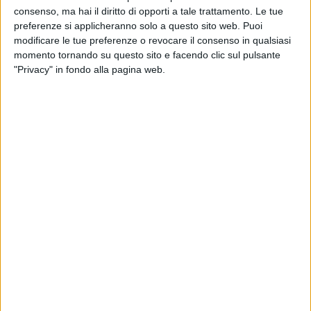
consenso, ma hai il diritto di opporti a tale trattamento. Le tue
preferenze si applicheranno solo a questo sito web. Puoi
modificare le tue preferenze o revocare il consenso in qualsiasi
momento tornando su questo sito e facendo clic sul pulsante
"Privacy" in fondo alla pagina web.
I livelli elevati dei noli container, uniti alle altre
criticità del trasporto marittimo, hanno avuto un
impatto anche sul settore ortofrutticolo, facendo “in