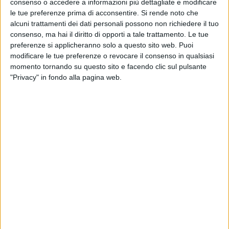
consenso o accedere a informazioni più dettagliate e modificare
le tue preferenze prima di acconsentire.
Si rende noto che
alcuni trattamenti dei dati personali possono non richiedere il tuo
consenso, ma hai il diritto di opporti a tale trattamento. Le tue
preferenze si applicheranno solo a questo sito web. Puoi
modificare le tue preferenze o revocare il consenso in qualsiasi
momento tornando su questo sito e facendo clic sul pulsante
"Privacy" in fondo alla pagina web.
Milano –
Il ‘volume’ dei dipendenti diretti della
logistica in Italia sta aumentando, mentre rallenta da
parte degli operatori il ricorso al subappalto. Lo
sostiene l’ultima ricerca dell’Osservatorio Contract
Logistics Gino Marchet del Politecnico di Milano –
quest’anno dal titolo: ‘Logistica: strategia e
attrattività fa(ra)nno la differenza” e
presentata ieri
durante l’abituale convegno annuale che si è tenuto
negli spazi del MiCo
–, secondo la quale le due
tendenze sono i primi segnali di un accorciamento
della filiera e dello stabilirsi di relazioni più dirette tra
committente e fornitore di servizi.