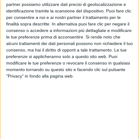
partner possiamo utilizzare dati precisi di geolocalizzazione e
identificazione tramite la scansione del dispositivo. Puoi fare clic
per consentire a noi e ai nostri partner il trattamento per le
finalità sopra descritte. In alternativa puoi fare clic per negare il
consenso o accedere a informazioni più dettagliate e modificare
le tue preferenze prima di acconsentire.
Si rende noto che
alcuni trattamenti dei dati personali possono non richiedere il tuo
consenso, ma hai il diritto di opporti a tale trattamento. Le tue
preferenze si applicheranno solo a questo sito web. Puoi
Le esportazioni dei distretti abruzzesi sono cresciute
modificare le tue preferenze o revocare il consenso in qualsiasi
dell’8,5% nei primi 9 mesi del 2023, per un totale in
momento tornando su questo sito e facendo clic sul pulsante
valore di 543 milioni di euro, registrando una
"Privacy" in fondo alla pagina web.
progressione (+5%) anche nel terzo trimestre, in
controtendenza con la contrazione che in media si è
registrata tra i distretti italiani. Tra le cinque aree
produttive analizzate dal Monitor realizzato dalla
Direzione Studi e Ricerche di Intesa Sanpaolo, hanno
registrato nel periodo luglio-settembre una
contrazione i due distretti dell’agroalimentare, che
però chiudono comunque i 9 mesi con un bilancio