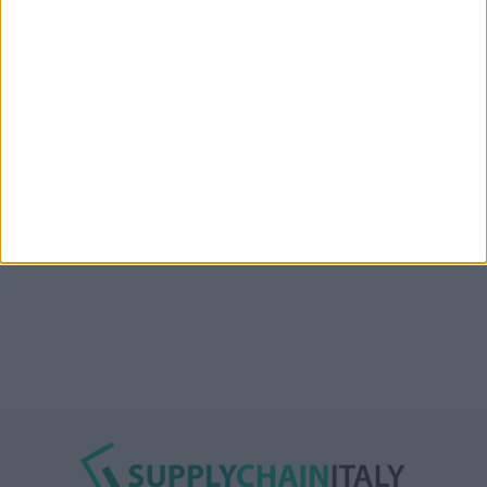
Msc denuncia CargoLoop per il crollo dei supporti di
auto elettriche in container
Nuova linea container dell’italiana Messina fra Mar
Rosso, India e Oman