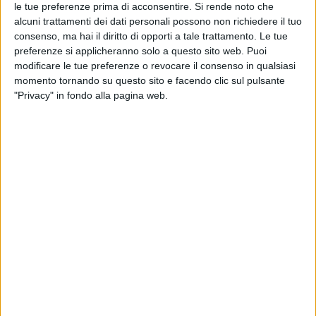
le tue preferenze prima di acconsentire.
Si rende noto che
alcuni trattamenti dei dati personali possono non richiedere il tuo
consenso, ma hai il diritto di opporti a tale trattamento. Le tue
preferenze si applicheranno solo a questo sito web. Puoi
modificare le tue preferenze o revocare il consenso in qualsiasi
momento tornando su questo sito e facendo clic sul pulsante
"Privacy" in fondo alla pagina web.
Dopo avere
avviato lo scorso autunno un treno
convenzionale
, ora fermo, tra l’interporto di
Cervignano e Indija, nei pressi di Belgrado, per il
trasporto di tubi in cemento destinati alla
realizzazione di un impianto, Alpe Adria sta ora
preparando il lancio sulla stessa tratta di un servizio
intermodale. Il collegamento, che in Italia farà perno
sempre su Cervignano e in Serbia su un terminal nei
pressi della capitale serba, sarà attivo dal mese di
aprile. La frequenza sarà settimanale e potrà essere
poi incrementata a due circolazioni ogni sette giorni.
“Stiamo ricevendo richieste da parte di operatori