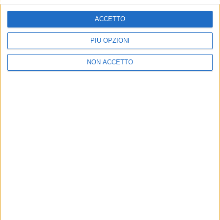
TUOI TOPICS PREFERITI OGNI GIORNO?
ACCETTO
PIÙ OPZIONI
ISCRIVITI
NON ACCETTO
Dichiaro di aver letto e compreso l'informativa sulla privacy e di
dare il mio consenso alla ricezione di promozioni commerciali ed
informative.
Vedi POLITICA SULLA PRIVACY.
ULTIMI ARTICOLI
Xeneta frena sulla peak season, tariffe in calo per il
trasporto aereo merci