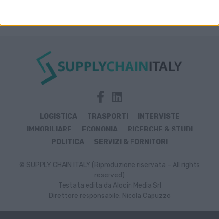
LOGISTICA
TRASPORTI
INTERVISTE
IMMOBILIARE
ECONOMIA
RICERCHE & STUDI
POLITICA
SERVIZI & FORNITORI
© SUPPLY CHAIN ITALY (Riproduzione riservata – All rights
reserved)
Testata edita da Alocin Media Srl
Direttore responsabile: Nicola Capuzzo