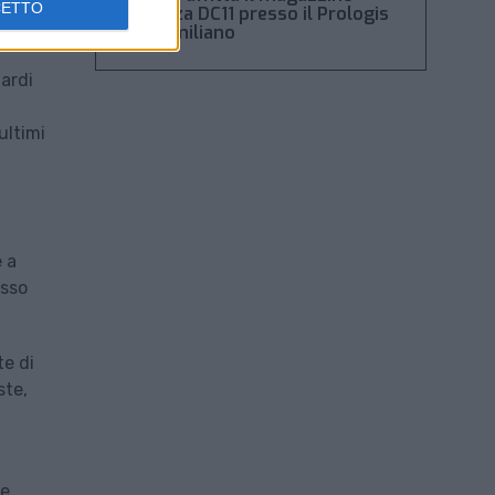
CETTO
Piacenza DC11 presso il Prologis
Park emiliano
iardi
ultimi
e a
esso
te di
ste,
e,