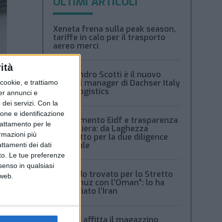
ULTIMI ARTICOLI
Xeneta frena sulla peak season,
tariffe in calo per il trasporto
aereo merci
ità
Alessandro Scotti è il nuovo
general manager di Dachser Italy
ookie, e trattiamo
Food Logistics
per annunci e
dei servizi.
Con la
ione e identificazione
Regolamento Eidf e trasparenza
trattamento per le
della filiera: da Laghezza
ormazioni più
pacchetto per la due diligence
aziendale
attamenti dei dati
nto. Le tue preferenze
senso in qualsiasi
“Accordo trovato per lo Stretto
 web.
di Hormuz con l’Oman”: lo ha
annunciato l’Iran
Condor affitta il magazzino