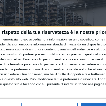
l rispetto della tua riservatezza è la nostra prior
memorizziamo e/o accediamo a informazioni su un dispositivo, come i c
identificatori univoci e informazioni standard inviate da un dispositivo 
ati, misurazione di annunci e contenuti, analisi dell'audience e sviluppo 
i e i nostri 825 partner possiamo utilizzare dati precisi di geolocalizzaz
el dispositivo. Puoi fare clic per consentire a noi e ai nostri partner il 
tte. In alternativa puoi fare clic per negare il consenso o accedere a inf
are le tue preferenze prima di acconsentire.
Si rende noto che alcuni tr
 richiedere il tuo consenso, ma hai il diritto di opporti a tale trattame
o a questo sito web. Puoi modificare le tue preferenze o revocare il con
questo sito e facendo clic sul pulsante "Privacy" in fondo alla pagina