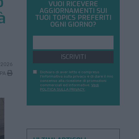
o
VUOI RICEVERE
AGGIORNAMENTI SUI
à
TUOI TOPICS PREFERITI
OGNI GIORNO?
ISCRIVITI
 2026
Dichiaro di aver letto e compreso
MPA
l'informativa sulla privacy e di dare il mio
consenso alla ricezione di promozioni
commerciali ed informative.
Vedi
POLITICA SULLA PRIVACY.