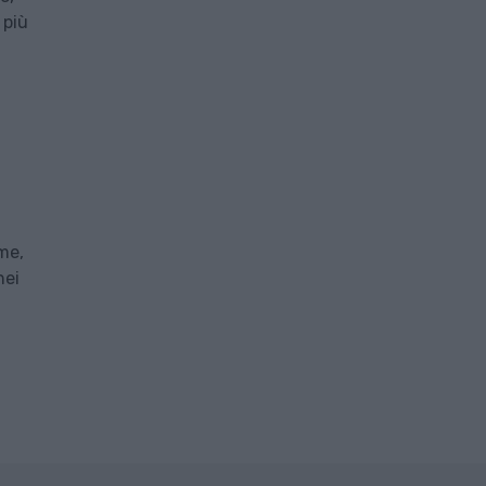
 più
me,
nei