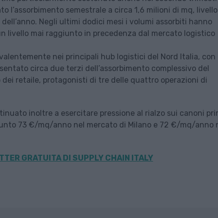
 l’assorbimento semestrale a circa 1,6 milioni di mq, livello
i dell’anno. Negli ultimi dodici mesi i volumi assorbiti hanno
 un livello mai raggiunto in precedenza dal mercato logistico
evalentemente nei principali hub logistici del Nord Italia, con
ntato circa due terzi dell’assorbimento complessivo del
dei retaile, protagonisti di tre delle quattro operazioni di
nuato inoltre a esercitare pressione al rialzo sui canoni pri
iunto 73 €/mq/anno nel mercato di Milano e 72 €/mq/anno 
TER GRATUITA DI SUPPLY CHAIN
ITALY