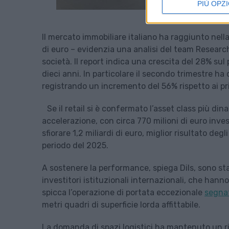
PIÙ OPZI
Il mercato immobiliare italiano ha raggiunto nell
di euro – evidenzia una analisi del team Research di
società. Il report indica una crescita del 28% sul
dieci anni. In particolare il secondo trimestre ha 
registrando un incremento del 56% rispetto ai pri
Se il retail si è confermato l’asset class più di
accelerazione, con circa 770 milioni di euro inve
sfiorare 1,2 miliardi di euro, miglior risultato de
periodo del 2025.
A sostenere la performance, spiega Dils, sono stat
investitori istituzionali internazionali, che hann
spicca l’operazione di portata eccezionale
segnat
metri quadri di superficie lorda affittabile.
La domanda di spazi logistici ha mantenuto un 