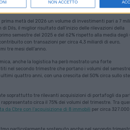
ONI
NON ACCETTO
AC
a prima metà del 2026 un volume di investimenti pari a 7 mil
 Dils, il miglior risultato dall’inizio delle rilevazioni della
 primo semestre del 2025 e del 62% rispetto alla media degli 
contribuito con transazioni per circa 4,3 miliardi di euro,
mi tre mesi dell’anno.
namica, anche la logistica ha però mostrato una forte
stiti nel secondo trimestre che portano i volumi del semestr
gli ultimi quattro anni, con una crescita del 50% circa sullo st
e soprattutto tre rilevanti acquisizioni di portafogli da par
o rappresentato circa il 75% dei volumi del trimestre. Tra que
a da Cbre con l’acquisizione di 8 immobili
per circa 327.000
ritmo particolarmente sostenuto anche nel secondo trimestr