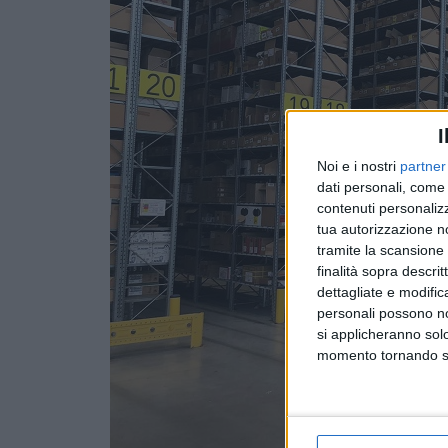
I
Noi e i nostri
partner
dati personali, come 
contenuti personalizz
tua autorizzazione no
tramite la scansione d
finalità sopra descri
dettagliate e modific
personali possono non
si applicheranno sol
momento tornando su 