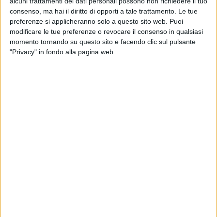
alcuni trattamenti dei dati personali possono non richiedere il tuo
consenso, ma hai il diritto di opporti a tale trattamento. Le tue
preferenze si applicheranno solo a questo sito web. Puoi
modificare le tue preferenze o revocare il consenso in qualsiasi
momento tornando su questo sito e facendo clic sul pulsante
"Privacy" in fondo alla pagina web.
Confetra – la Confederazione Generale Italiana dei
Trasporti e della Logistica – e Claai – Confederazione
delle Libere Associazioni Artigiane Italiane -,
entrambe firmatarie del Ccnl Logistica, Trasporto e
Spedizione hanno annunciato di avere sottoscritto
un’intesa organizzativa finalizzata a rafforzare la
collaborazione nel comparto dell’autotrasporto.
“Un passo importante – ha commentato Stefano
Fugazza, presidente Claai – per dare ancora più forza
alla rappresentanza delle imprese artigiane
dell’autotrasporto. Abbiamo costruito un accordo