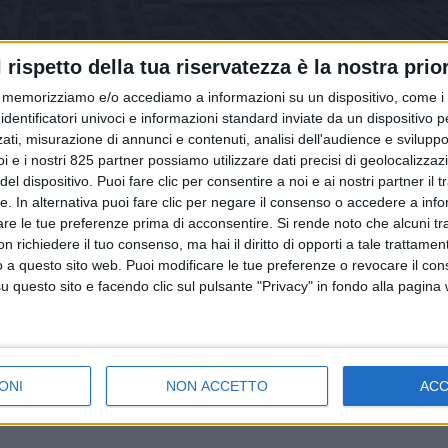
l rispetto della tua riservatezza è la nostra prior
memorizziamo e/o accediamo a informazioni su un dispositivo, come i c
identificatori univoci e informazioni standard inviate da un dispositivo 
ati, misurazione di annunci e contenuti, analisi dell'audience e sviluppo 
i e i nostri 825 partner possiamo utilizzare dati precisi di geolocalizzaz
el dispositivo. Puoi fare clic per consentire a noi e ai nostri partner il 
tte. In alternativa puoi fare clic per negare il consenso o accedere a inf
NOTIZIE E INTERVISTE IN EVIDENZA
are le tue preferenze prima di acconsentire.
Si rende noto che alcuni tr
15 MAGGIO 2023
 richiedere il tuo consenso, ma hai il diritto di opporti a tale trattame
Ipotesi ri-export per spiegare il boom di
o a questo sito web. Puoi modificare le tue preferenze o revocare il con
vendite italiane di farmaci alla Cina
questo sito e facendo clic sul pulsante "Privacy" in fondo alla pagina
ONI
NON ACCETTO
AC