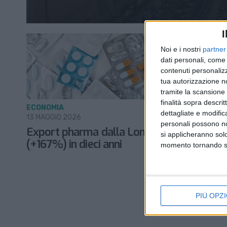
I
Noi e i nostri
partner
dati personali, come 
contenuti personalizz
tua autorizzazione no
tramite la scansione d
finalità sopra descri
ECONOMIA
dettagliate e modific
13 MAGGIO 2026
personali possono non
Export pharma dalla Lombardia triplicato
si applicheranno sol
(+167%) in dieci anni
momento tornando su 
PIÙ OPZI