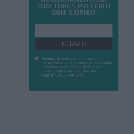
TUOI TOPICS PREFERITI
OGNI GIORNO?
ISCRIVITI
Dichiaro di aver letto e compreso
l'informativa sulla privacy e di dare il mio
consenso alla ricezione di promozioni
commerciali ed informative.
Vedi
POLITICA SULLA PRIVACY.