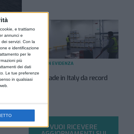
ità
ookie, e trattiamo
per annunci e
dei servizi.
Con la
ione e identificazione
trattamento per le
ormazioni più
NOTIZIE E INTERVISTE IN EVIDENZA
attamenti dei dati
16 GENNAIO 2023
nto. Le tue preferenze
Export pharma made in Italy da record
senso in qualsiasi
nel 2022
 web.
CETTO
VUOI RICEVERE
AGGIORNAMENTI SUI