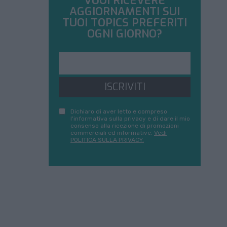
VUOI RICEVERE
AGGIORNAMENTI SUI
TUOI TOPICS PREFERITI
OGNI GIORNO?
ISCRIVITI
Dichiaro di aver letto e compreso
l'informativa sulla privacy e di dare il mio
consenso alla ricezione di promozioni
commerciali ed informative.
Vedi
POLITICA SULLA PRIVACY.