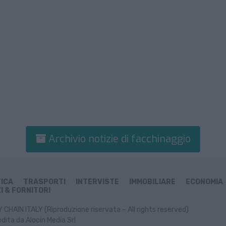
Archivio notizie di facchinaggio
TICA
TRASPORTI
INTERVISTE
IMMOBILIARE
ECONOMIA
I & FORNITORI
CHAIN ITALY (Riproduzione riservata – All rights reserved)
dita da Alocin Media Srl