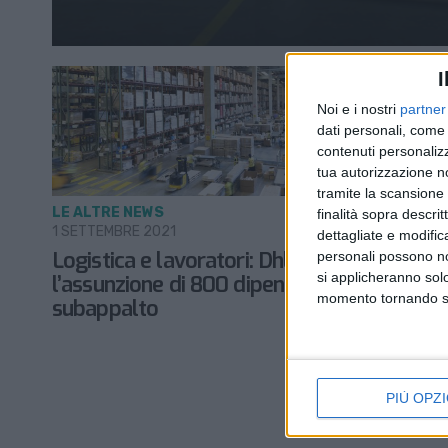
I
Noi e i nostri
partner
dati personali, come 
contenuti personalizz
tua autorizzazione no
tramite la scansione d
LE ALTRE NEWS
finalità sopra descri
1 SETTEMBRE 2021
dettagliate e modific
Logistica e lavoratori: Dhl annuncia
personali possono non
si applicheranno sol
l’assunzione di 800 dipendenti prima in
momento tornando su 
subappalto
PIÙ OPZI