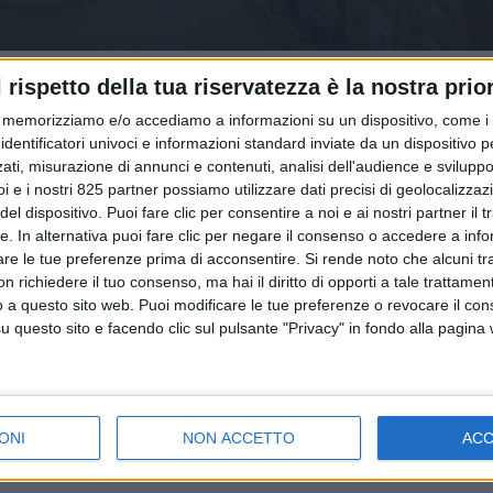
l rispetto della tua riservatezza è la nostra prior
memorizziamo e/o accediamo a informazioni su un dispositivo, come i c
identificatori univoci e informazioni standard inviate da un dispositivo 
ati, misurazione di annunci e contenuti, analisi dell'audience e sviluppo 
i e i nostri 825 partner possiamo utilizzare dati precisi di geolocalizzaz
el dispositivo. Puoi fare clic per consentire a noi e ai nostri partner il 
LE ALTRE NEWS
tte. In alternativa puoi fare clic per negare il consenso o accedere a inf
29 GIUGNO 2021
are le tue preferenze prima di acconsentire.
Si rende noto che alcuni tr
False cooperative nella logistica:
 richiedere il tuo consenso, ma hai il diritto di opporti a tale trattame
o a questo sito web. Puoi modificare le tue preferenze o revocare il con
scoperto a Firenze un giro d’affari da 30
questo sito e facendo clic sul pulsante "Privacy" in fondo alla pagina
milioni di euro
ONI
NON ACCETTO
AC