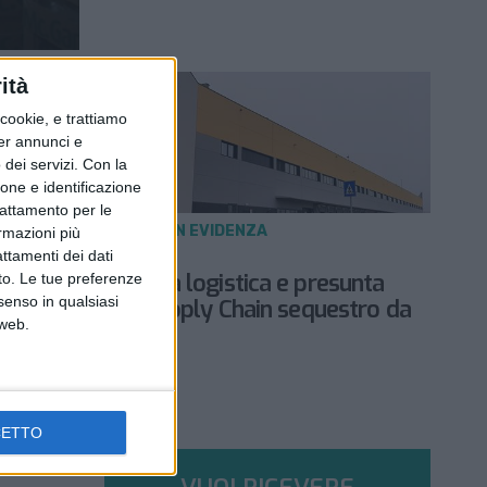
ità
ookie, e trattiamo
per annunci e
dei servizi.
Con la
ione e identificazione
trattamento per le
NOTIZIE E INTERVISTE IN EVIDENZA
ormazioni più
7 GIUGNO 2021
attamenti dei dati
Manodopera nella logistica e presunta
nto. Le tue preferenze
senso in qualsiasi
frode: per Dhl Supply Chain sequestro da
 web.
20 milioni di euro
CETTO