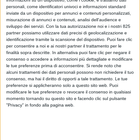
personali, come identificatori univoci e informazioni standard
inviate da un dispositivo per annunci e contenuti personalizzati,
misurazione di annunci e contenuti, analisi dell'audience e
sviluppo dei servizi.
Con la tua autorizzazione noi e i nostri 825
partner possiamo utilizzare dati precisi di geolocalizzazione e
identificazione tramite la scansione del dispositivo. Puoi fare clic
per consentire a noi e ai nostri partner il trattamento per le
finalità sopra descritte. In alternativa puoi fare clic per negare il
consenso o accedere a informazioni più dettagliate e modificare
NOTIZIE E INTERVISTE IN EVIDENZA
17 DICEMBRE 2021
le tue preferenze prima di acconsentire.
Si rende noto che
Unilever si allea con Maersk
alcuni trattamenti dei dati personali possono non richiedere il tuo
per la gestione della supply
consenso, ma hai il diritto di opporti a tale trattamento. Le tue
preferenze si applicheranno solo a questo sito web. Puoi
chain
modificare le tue preferenze o revocare il consenso in qualsiasi
momento tornando su questo sito e facendo clic sul pulsante
"Privacy" in fondo alla pagina web.