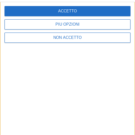
ISCRIVITI
ACCETTO
Dichiaro di aver letto e compreso l'informativa sulla privacy e
di dare il mio consenso alla ricezione di promozioni commerciali
PIÙ OPZIONI
ed informative.
Vedi POLITICA SULLA PRIVACY.
NON ACCETTO