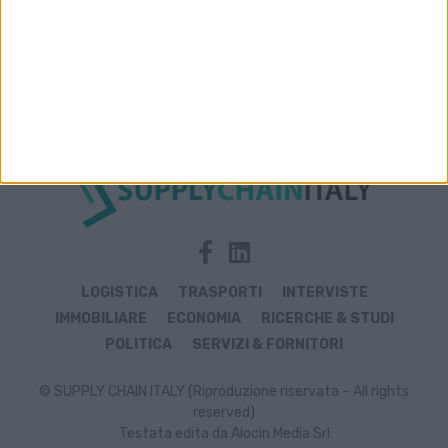
Archivio notizie di Unilever
LOGISTICA
TRASPORTI
INTERVISTE
IMMOBILIARE
ECONOMIA
RICERCHE & STUDI
POLITICA
SERVIZI & FORNITORI
© SUPPLY CHAIN ITALY (Riproduzione riservata – All rights
reserved)
Testata edita da Alocin Media Srl