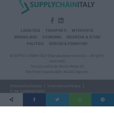
LOGISTICA
TRASPORTI
INTERVISTE
IMMOBILIARE
ECONOMIA
RICERCHE & STUDI
POLITICA
SERVIZI & FORNITORI
© SUPPLY CHAIN ITALY (Riproduzione riservata – All rights
reserved)
Testata edita da Alocin Media Srl
Direttore responsabile: Nicola Capuzzo
Informativa Cookie
Informativa Privacy
P. IVA: 02499470991