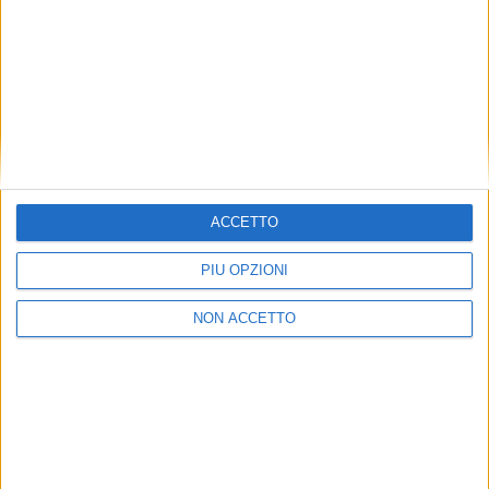
ferrovia non miglioreranno prima di fine decennio.
Sussiste pertanto il rischio che l’attrattiva e la
competitività delle offerte nel trasporto
internazionale di merci per ferrovia continuino a
ridursi o quantomeno non aumentino.
ISCRIVITI ALLA
NEWSLETTER GRATUITA DI SUPPLY
CHAIN
ITALY
ACCETTO
PIÙ OPZIONI
NON ACCETTO
VUOI RICEVERE AGGIORNAMENTI SUI
TUOI TOPICS PREFERITI OGNI GIORNO?