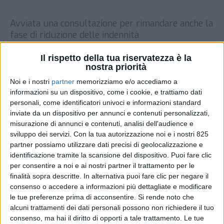
Avviata una consultazione per rimandare anche la
fase di riduzione delle indennità
DI
REDAZIONE SUPPLY CHAIN ITALY
16 GIUGNO
Il rispetto della tua riservatezza è la
2026
nostra priorità
Noi e i nostri
partner
memorizziamo e/o accediamo a
STAMPA
informazioni su un dispositivo, come i cookie, e trattiamo dati
personali, come identificatori univoci e informazioni standard
inviate da un dispositivo per annunci e contenuti personalizzati,
misurazione di annunci e contenuti, analisi dell'audience e
sviluppo dei servizi.
Con la tua autorizzazione noi e i nostri 825
partner possiamo utilizzare dati precisi di geolocalizzazione e
identificazione tramite la scansione del dispositivo. Puoi fare clic
per consentire a noi e ai nostri partner il trattamento per le
finalità sopra descritte. In alternativa puoi fare clic per negare il
consenso o accedere a informazioni più dettagliate e modificare
le tue preferenze prima di acconsentire.
Si rende noto che
alcuni trattamenti dei dati personali possono non richiedere il tuo
consenso, ma hai il diritto di opporti a tale trattamento. Le tue