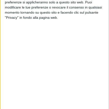
preferenze si applicheranno solo a questo sito web. Puoi
modificare le tue preferenze o revocare il consenso in qualsiasi
momento tornando su questo sito e facendo clic sul pulsante
"Privacy" in fondo alla pagina web.
Il trasferimento del traffico merci transalpino dalla
strada alla rotaia ha subito una battuta d’arresto
almeno dal 2021 a questa parte, ed è per questo che il
Consiglio federale svizzero, nella sua seduta dello
scorso 12 giugno, ha deciso di porre in consultazione
una modifica alla legge (LTrasf) che regola il sostegno
economico mirato allo shift modale allo scopo di
prorogarne la validità fino al 2035 (dal 2030, scadenza
oggi in vigore).