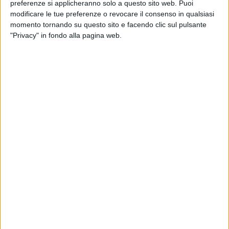
preferenze si applicheranno solo a questo sito web. Puoi
modificare le tue preferenze o revocare il consenso in qualsiasi
momento tornando su questo sito e facendo clic sul pulsante
"Privacy" in fondo alla pagina web.
IMMOBILIARE
13 LUGLIO 2023
Completato da Logicor il nuovo polo logistico
di Sala Bolognese
IMMOBILIARE