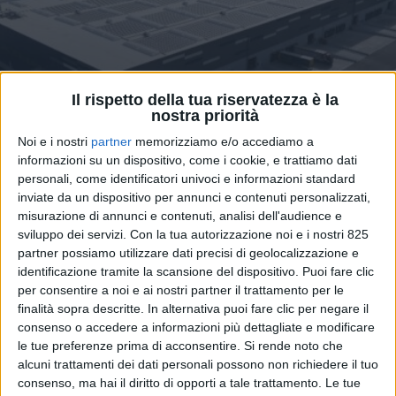
Il rispetto della tua riservatezza è la
nostra priorità
Noi e i nostri
partner
memorizziamo e/o accediamo a
informazioni su un dispositivo, come i cookie, e trattiamo dati
LOGISTICA
8 OTTOBRE 2023
personali, come identificatori univoci e informazioni standard
Nuovo hub logistico di
inviate da un dispositivo per annunci e contenuti personalizzati,
misurazione di annunci e contenuti, analisi dell'audience e
Palletways inaugurato a Sala
sviluppo dei servizi.
Con la tua autorizzazione noi e i nostri 825
Bolognese
partner possiamo utilizzare dati precisi di geolocalizzazione e
identificazione tramite la scansione del dispositivo. Puoi fare clic
per consentire a noi e ai nostri partner il trattamento per le
finalità sopra descritte. In alternativa puoi fare clic per negare il
consenso o accedere a informazioni più dettagliate e modificare
le tue preferenze prima di acconsentire.
Si rende noto che
alcuni trattamenti dei dati personali possono non richiedere il tuo
consenso, ma hai il diritto di opporti a tale trattamento. Le tue