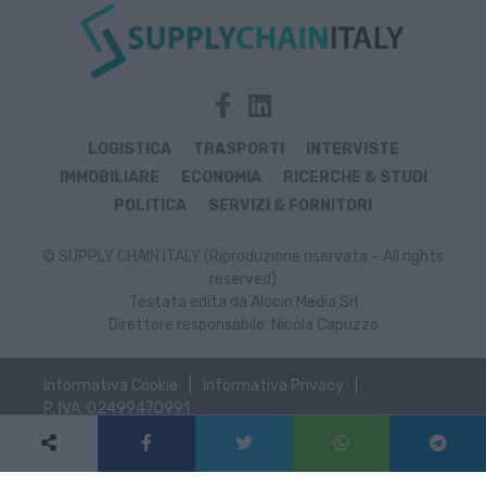
LOGISTICA
TRASPORTI
INTERVISTE
IMMOBILIARE
ECONOMIA
RICERCHE & STUDI
POLITICA
SERVIZI & FORNITORI
© SUPPLY CHAIN ITALY (Riproduzione riservata – All rights
reserved)
Testata edita da Alocin Media Srl
Direttore responsabile: Nicola Capuzzo
Informativa Cookie
Informativa Privacy
P. IVA: 02499470991