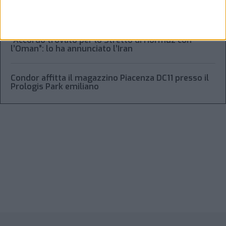
Laghezza un pacchetto per la due diligence
aziendale
“Accordo trovato per lo Stretto di Hormuz con
l’Oman”: lo ha annunciato l’Iran
Condor affitta il magazzino Piacenza DC11 presso il
Prologis Park emiliano