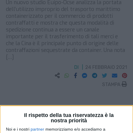
Un nuovo studio Euipo-Ocse analizza la portata
dell’utilizzo improprio del trasporto marittimo
containerizzato per il commercio di prodotti
contraffatti e mostra che questa modalità di
spedizione continua a essere un canale
importante per il trasferimento di tali merci e
che la Cina è il principale punto di origine delle
contraffazioni sequestrate da container. Una nota
[…]
DI
24 FEBBRAIO 2021
STAMPA
Il rispetto della tua riservatezza è la
nostra priorità
Noi e i nostri
partner
memorizziamo e/o accediamo a