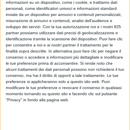
informazioni su un dispositivo, come i cookie, e trattiamo dati
personali, come identificatori univoci e informazioni standard
inviate da un dispositivo per annunci e contenuti personalizzati,
misurazione di annunci e contenuti, analisi dell'audience e
sviluppo dei servizi.
Con la tua autorizzazione noi e i nostri 825
partner possiamo utilizzare dati precisi di geolocalizzazione e
identificazione tramite la scansione del dispositivo. Puoi fare clic
per consentire a noi e ai nostri partner il trattamento per le
finalità sopra descritte. In alternativa puoi fare clic per negare il
consenso o accedere a informazioni più dettagliate e modificare
le tue preferenze prima di acconsentire.
Si rende noto che
alcuni trattamenti dei dati personali possono non richiedere il tuo
consenso, ma hai il diritto di opporti a tale trattamento. Le tue
Un nuovo studio Euipo-Ocse analizza la portata
preferenze si applicheranno solo a questo sito web. Puoi
dell’utilizzo improprio del trasporto marittimo
modificare le tue preferenze o revocare il consenso in qualsiasi
containerizzato per il commercio di prodotti
momento tornando su questo sito e facendo clic sul pulsante
contraffatti e mostra che questa modalità di
"Privacy" in fondo alla pagina web.
spedizione continua a essere un canale importante
per il trasferimento di tali merci e che la Cina è il
principale punto di origine delle contraffazioni
sequestrate da container.