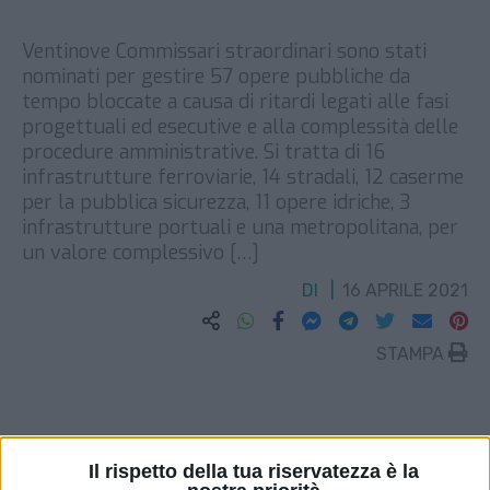
Ventinove Commissari straordinari sono stati
nominati per gestire 57 opere pubbliche da
tempo bloccate a causa di ritardi legati alle fasi
progettuali ed esecutive e alla complessità delle
procedure amministrative. Si tratta di 16
infrastrutture ferroviarie, 14 stradali, 12 caserme
per la pubblica sicurezza, 11 opere idriche, 3
infrastrutture portuali e una metropolitana, per
un valore complessivo […]
DI
16 APRILE 2021
STAMPA
Il rispetto della tua riservatezza è la