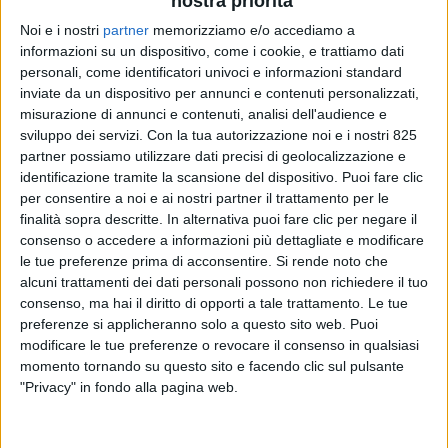
nostra priorità
Noi e i nostri
partner
memorizziamo e/o accediamo a
informazioni su un dispositivo, come i cookie, e trattiamo dati
personali, come identificatori univoci e informazioni standard
inviate da un dispositivo per annunci e contenuti personalizzati,
misurazione di annunci e contenuti, analisi dell'audience e
sviluppo dei servizi.
Con la tua autorizzazione noi e i nostri 825
partner possiamo utilizzare dati precisi di geolocalizzazione e
identificazione tramite la scansione del dispositivo. Puoi fare clic
per consentire a noi e ai nostri partner il trattamento per le
finalità sopra descritte. In alternativa puoi fare clic per negare il
consenso o accedere a informazioni più dettagliate e modificare
le tue preferenze prima di acconsentire.
Si rende noto che
alcuni trattamenti dei dati personali possono non richiedere il tuo
consenso, ma hai il diritto di opporti a tale trattamento. Le tue
Ventinove Commissari straordinari sono stati
preferenze si applicheranno solo a questo sito web. Puoi
nominati per gestire
57 opere pubbliche
da tempo
modificare le tue preferenze o revocare il consenso in qualsiasi
bloccate a causa di ritardi legati alle fasi progettuali
momento tornando su questo sito e facendo clic sul pulsante
ed esecutive e alla complessità delle procedure
"Privacy" in fondo alla pagina web.
amministrative. Si tratta di 16 infrastrutture
ferroviarie, 14 stradali, 12 caserme per la pubblica