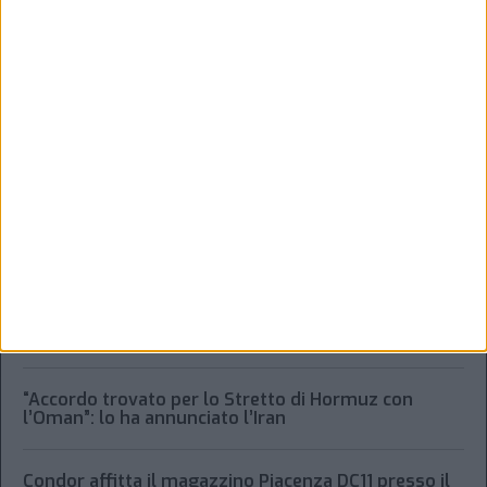
ULTIMI ARTICOLI
Xeneta frena sulla peak season, tariffe in calo per il
trasporto aereo merci
Alessandro Scotti è il nuovo general manager di
Dachser Italy Food Logistics
Regolamento Eidf e trasparenza della filiera: da
Laghezza un pacchetto per la due diligence
aziendale
“Accordo trovato per lo Stretto di Hormuz con
l’Oman”: lo ha annunciato l’Iran
Condor affitta il magazzino Piacenza DC11 presso il