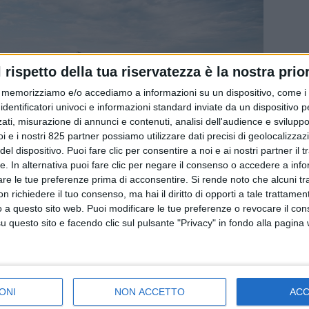
l rispetto della tua riservatezza è la nostra prior
memorizziamo e/o accediamo a informazioni su un dispositivo, come i c
identificatori univoci e informazioni standard inviate da un dispositivo 
ati, misurazione di annunci e contenuti, analisi dell'audience e sviluppo 
i e i nostri 825 partner possiamo utilizzare dati precisi di geolocalizzaz
el dispositivo. Puoi fare clic per consentire a noi e ai nostri partner il 
tte. In alternativa puoi fare clic per negare il consenso o accedere a inf
are le tue preferenze prima di acconsentire.
Si rende noto che alcuni tr
 richiedere il tuo consenso, ma hai il diritto di opporti a tale trattame
o a questo sito web. Puoi modificare le tue preferenze o revocare il con
questo sito e facendo clic sul pulsante "Privacy" in fondo alla pagina
ei container e quello della carenza di equipment sono stati al
ONI
NON ACCETTO
AC
a preoccupata in particolare per le possibili ripercussioni in