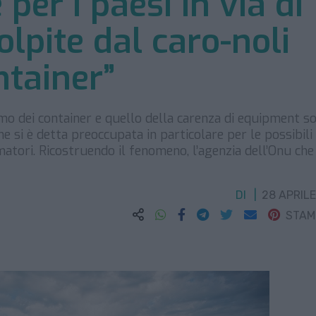
 per i paesi in via di
olpite dal caro-noli
ntainer”
imo dei container e quello della carenza di equipment s
he si è detta preoccupata in particolare per le possibili
umatori. Ricostruendo il fenomeno, l’agenzia dell’Onu che 
DI
28 APRILE
STA