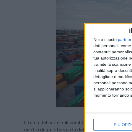
I
Noi e i nostri
partner
dati personali, come 
contenuti personalizz
tua autorizzazione no
tramite la scansione d
finalità sopra descri
dettagliate e modific
personali possono non
si applicheranno sol
momento tornando su 
Il tema del caro-noli per il trasporto marittimo d
PIÙ OPZI
centro di un intervento dell’Unctad, che si è dett