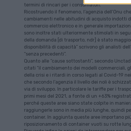
termini di rincari per i consumatori.
Ricostruendo il fenomeno, l’agenzia dell’Onu che 
cambiamenti nelle abitudini di acquisto indotti 
commercio elettronico e in generale importazioni
sono inoltre stati ulteriormente stimolati in segui
della domanda [di trasporto, ndr] è stato maggio
disponibilità di capacità” scrivono gli analisti d
“senza precedenti”.
Quanto alle “cause sottostanti”, secondo Unctad
citati “il cambiamento dei modelli commerciali, gli 
della crisi e i ritardi in corso legati al Covid-19 
che secondo l’agenzia il livello dei noli è schizzat
via di sviluppo. In particolare le tariffe per i tr
primi mesi del 2021, a fonte di un +63% registrato 
perché queste aree siano state colpite in manier
raggiungerle sono in media più lunghe, quindi pe
container. In aggiunta queste aree importano più
riposizionamento di container vuoti su rotte lun