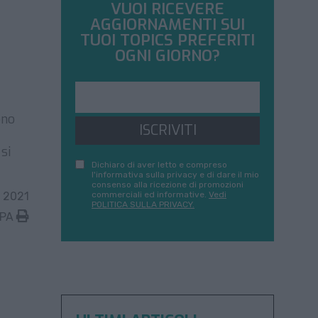
VUOI RICEVERE
AGGIORNAMENTI SUI
TUOI TOPICS PREFERITI
OGNI GIORNO?
ono
ISCRIVITI
si
Dichiaro di aver letto e compreso
l'informativa sulla privacy e di dare il mio
consenso alla ricezione di promozioni
 2021
commerciali ed informative.
Vedi
POLITICA SULLA PRIVACY.
MPA