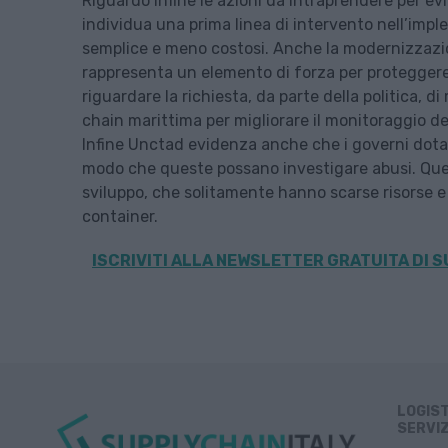
Riguardo infine le azioni da intraprendere per evit
individua una prima linea di intervento nell’imp
semplice e meno costosi. Anche la modernizzazion
rappresenta un elemento di forza per proteggere
riguardare la richiesta, da parte della politica, d
chain marittima per migliorare il monitoraggio de
Infine Unctad evidenza anche che i governi dotar
modo che queste possano investigare abusi. Quest
sviluppo, che solitamente hanno scarse risorse e
container.
ISCRIVITI ALLA
NEWSLETTER GRATUITA DI S
LOGIS
SERVIZ