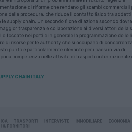
are il riproporsi di un problema simile in futuro, l’agenzia
lementazione di riforme che rendano gli scambi commerciali 
e delle procedure, che riduce il contatto fisico tra addetti
 le supply chain. Un secondo filone di azione secondo dovr
i maggior trasparenza e collaborazione ai diversi attori della 
lle toccate nei porti e in generale la programmazione delle l
e di risorse per le authority che si occupano di concorrenza
o punto è particolarmente rilevante per i paesi in via di
 poca competenza nelle attività di trasporto internazionale 
UPPLY CHAIN ITALY
TICA
TRASPORTI
INTERVISTE
IMMOBILIARE
ECONOMIA
I & FORNITORI