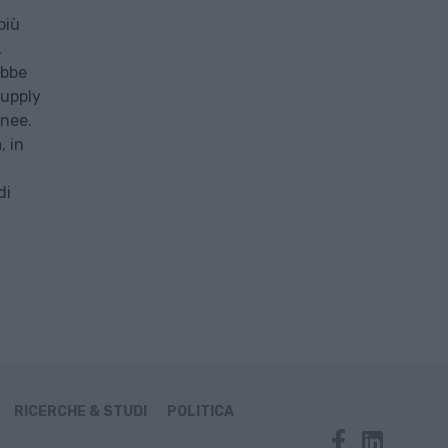
più
,
ebbe
supply
inee.
, in
di
RICERCHE & STUDI
POLITICA