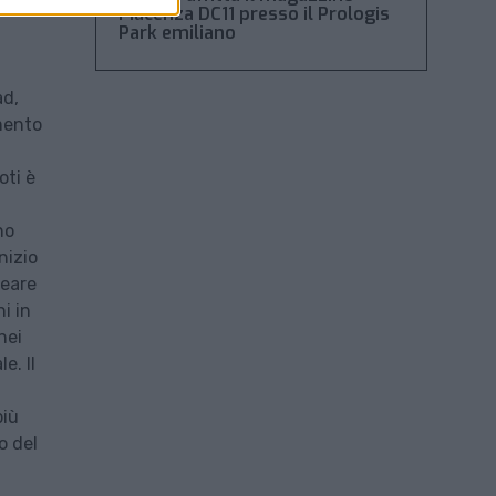
Piacenza DC11 presso il Prologis
Park emiliano
ad,
umento
oti è
no
nizio
neare
ni in
nei
e. Il
più
o del