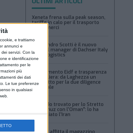
ULTIMI ARTICOLI
Xeneta frena sulla peak season,
tariffe in calo per il trasporto
aereo merci
ità
ookie, e trattiamo
Alessandro Scotti è il nuovo
per annunci e
general manager di Dachser Italy
dei servizi.
Con la
Food Logistics
ione e identificazione
trattamento per le
ormazioni più
Regolamento Eidf e trasparenza
della filiera: da Laghezza un
attamenti dei dati
pacchetto per la due diligence
nto. Le tue preferenze
aziendale
senso in qualsiasi
 web.
“Accordo trovato per lo Stretto
di Hormuz con l’Oman”: lo ha
annunciato l’Iran
CETTO
Condor affitta il magazzino