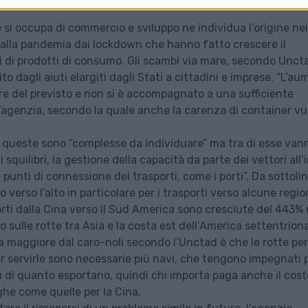
si occupa di commercio e sviluppo ne individua l’origine nei
dalla pandemia dai lockdown che hanno fatto crescere il
 di prodotti di consumo. Gli scambi via mare, secondo Unct
to dagli aiuti elargiti dagli Stati a cittadini e imprese. “L’a
re del previsto e non si è accompagnato a una sufficiente
ell’agenzia, secondo la quale anche la carenza di container vu
 queste sono “complesse da individuare” ma tra di esse van
squilibri, la gestione della capacità da parte dei vettori all’i
nei punti di connessione dei trasporti, come i porti”. Da sottoli
o verso l’alto in particolare per i trasporti verso alcune regio
asporti dalla Cina verso il Sud America sono cresciute del 443% 
sulle rotte tra Asia e la costa est dell’America settentrional
a maggiore dal caro-noli secondo l’Unctad è che le rotte per
r servirle sono necessarie più navi, che tengono impegnati 
 di quanto esportano, quindi chi importa paga anche il cost
ghe come quelle per la Cina.