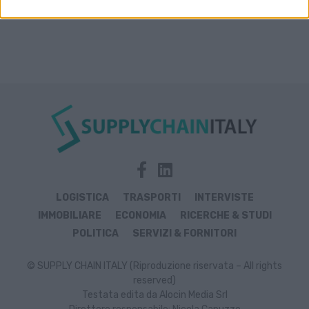
LOGISTICA
TRASPORTI
INTERVISTE
IMMOBILIARE
ECONOMIA
RICERCHE & STUDI
POLITICA
SERVIZI & FORNITORI
© SUPPLY CHAIN ITALY (Riproduzione riservata – All rights
reserved)
Testata edita da Alocin Media Srl