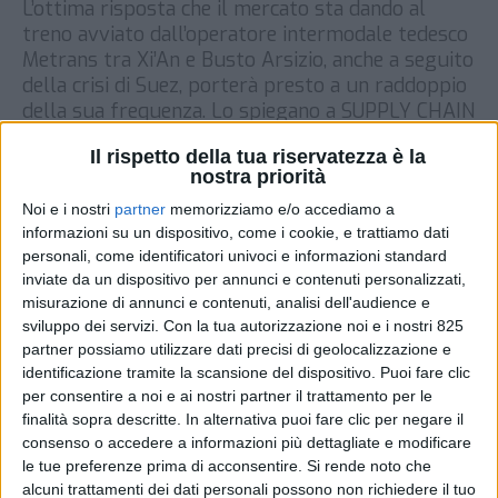
L’ottima risposta che il mercato sta dando al
treno avviato dall’operatore intermodale tedesco
Metrans tra Xi’An e Busto Arsizio, anche a seguito
della crisi di Suez, porterà presto a un raddoppio
della sua frequenza. Lo spiegano a SUPPLY CHAIN
ITALY Angelo Accomando e Mauro Moretto,
Il rispetto della tua riservatezza è la
rispettivamente direttore commerciale e key
nostra priorità
account di Captrain Italia, che […]
Noi e i nostri
partner
memorizziamo e/o accediamo a
DI
10 MAGGIO 2021
informazioni su un dispositivo, come i cookie, e trattiamo dati
personali, come identificatori univoci e informazioni standard
inviate da un dispositivo per annunci e contenuti personalizzati,
STAMPA
misurazione di annunci e contenuti, analisi dell'audience e
sviluppo dei servizi.
Con la tua autorizzazione noi e i nostri 825
partner possiamo utilizzare dati precisi di geolocalizzazione e
identificazione tramite la scansione del dispositivo. Puoi fare clic
per consentire a noi e ai nostri partner il trattamento per le
finalità sopra descritte. In alternativa puoi fare clic per negare il
consenso o accedere a informazioni più dettagliate e modificare
le tue preferenze prima di acconsentire.
Si rende noto che
alcuni trattamenti dei dati personali possono non richiedere il tuo