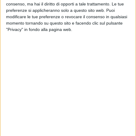
consenso, ma hai il diritto di opporti a tale trattamento. Le tue
preferenze si applicheranno solo a questo sito web. Puoi
modificare le tue preferenze o revocare il consenso in qualsiasi
momento tornando su questo sito e facendo clic sul pulsante
"Privacy" in fondo alla pagina web.
L’ottima risposta che il mercato sta dando al treno
avviato dall’operatore intermodale tedesco Metrans
tra Xi’An e Busto Arsizio, anche a seguito della crisi di
Suez, porterà presto a un raddoppio della sua
frequenza.
Lo spiegano a SUPPLY CHAIN ITALY Angelo
Accomando e Mauro Moretto, rispettivamente