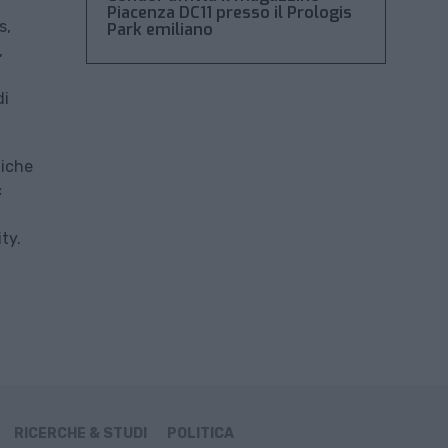
Piacenza DC11 presso il Prologis
s,
Park emiliano
,
di
niche
c
ty.
RICERCHE & STUDI
POLITICA