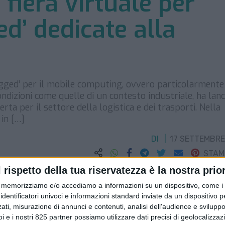
 fiera virtuale per
ed’ dedicate alla
rugged’ per il mobile computing, ovvero particolarmente
condizioni come quelle di un contesto industriale, ha lanc
erta per il settore della logistica e dei trasporti. Nella
 in […]
DI
17 SETTEMBRE
STA
l rispetto della tua riservatezza è la nostra prior
memorizziamo e/o accediamo a informazioni su un dispositivo, come i c
identificatori univoci e informazioni standard inviate da un dispositivo 
ati, misurazione di annunci e contenuti, analisi dell'audience e sviluppo 
i e i nostri 825 partner possiamo utilizzare dati precisi di geolocalizzaz