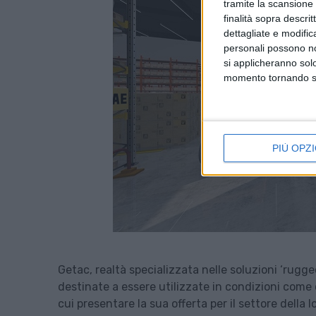
tramite la scansione d
finalità sopra descri
dettagliate e modific
personali possono non
si applicheranno sol
momento tornando su 
PIÙ OPZI
Getac, realtà specializzata nelle soluzioni ‘rugg
destinate a essere utilizzate in condizioni come q
cui presentare la sua offerta per il settore della l