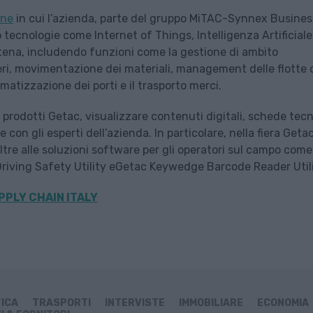
ine
in cui l’azienda, parte del gruppo MiTAC-Synnex Busines
tecnologie come Internet of Things, Intelligenza Artificiale
atena, includendo funzioni come la gestione di ambito
eri, movimentazione dei materiali, management delle flotte 
atizzazione dei porti e il trasporto merci.
re i prodotti Getac, visualizzare contenuti digitali, schede tec
con gli esperti dell’azienda. In particolare, nella fiera Geta
oltre alle soluzioni software per gli operatori sul campo come
iving Safety Utility eGetac Keywedge Barcode Reader Utili
PPLY CHAIN ITALY
TICA
TRASPORTI
INTERVISTE
IMMOBILIARE
ECONOMIA