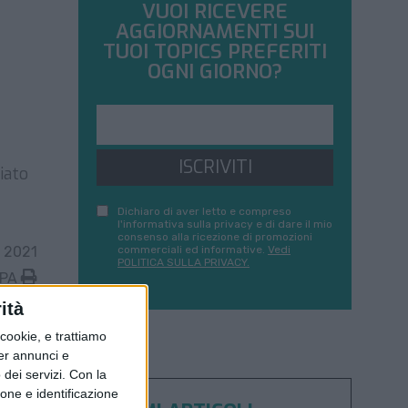
VUOI RICEVERE
AGGIORNAMENTI SUI
TUOI TOPICS PREFERITI
OGNI GIORNO?
ISCRIVITI
iato
Dichiaro di aver letto e compreso
l'informativa sulla privacy e di dare il mio
consenso alla ricezione di promozioni
 2021
commerciali ed informative.
Vedi
POLITICA SULLA PRIVACY.
MPA
ità
ookie, e trattiamo
per annunci e
dei servizi.
Con la
ione e identificazione