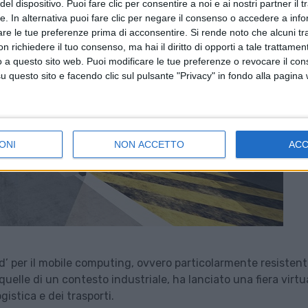
el dispositivo. Puoi fare clic per consentire a noi e ai nostri partner il 
tte. In alternativa puoi fare clic per negare il consenso o accedere a inf
are le tue preferenze prima di acconsentire.
Si rende noto che alcuni tr
 richiedere il tuo consenso, ma hai il diritto di opporti a tale trattame
o a questo sito web. Puoi modificare le tue preferenze o revocare il con
questo sito e facendo clic sul pulsante "Privacy" in fondo alla pagina
ONI
NON ACCETTO
AC
ed’ per il mobile computing, ovvero particolarmente resistent
uelle di un contesto industriale, ha lanciato una fiera virtu
ogistica e dei trasporti.