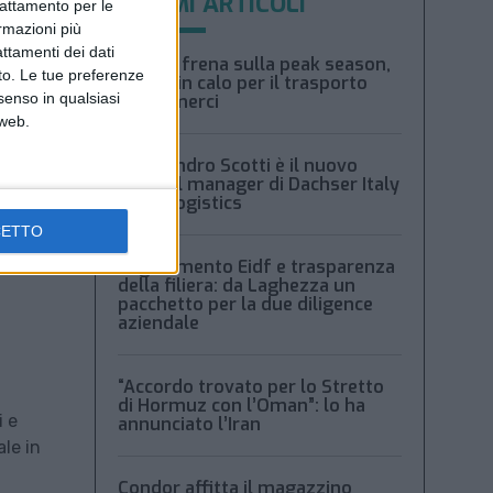
ULTIMI ARTICOLI
trattamento per le
ormazioni più
attamenti dei dati
Xeneta frena sulla peak season,
nto. Le tue preferenze
tariffe in calo per il trasporto
senso in qualsiasi
aereo merci
 web.
Alessandro Scotti è il nuovo
general manager di Dachser Italy
Food Logistics
CETTO
Regolamento Eidf e trasparenza
della filiera: da Laghezza un
pacchetto per la due diligence
aziendale
“Accordo trovato per lo Stretto
di Hormuz con l’Oman”: lo ha
i e
annunciato l’Iran
ale in
Condor affitta il magazzino