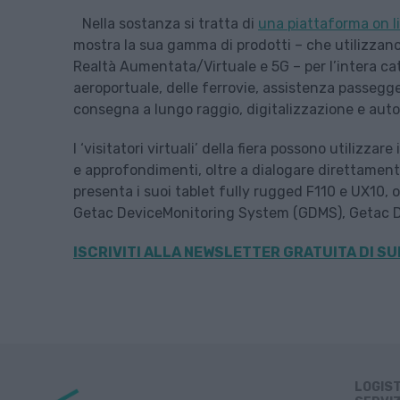
Nella sostanza si tratta di
una piattaforma on l
mostra la sua gamma di prodotti – che utilizzano 
Realtà Aumentata/Virtuale e 5G – per l’intera c
aeroportuale, delle ferrovie, assistenza passegg
consegna a lungo raggio, digitalizzazione e autom
I ‘visitatori virtuali’ della fiera possono utilizza
e approfondimenti, oltre a dialogare direttamente 
presenta i suoi tablet fully rugged F110 e UX10, 
Getac DeviceMonitoring System (GDMS), Getac Dr
ISCRIVITI ALLA
NEWSLETTER GRATUITA DI SU
LOGIS