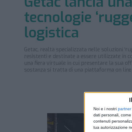
Getac lancia una
tecnologie ‘rugg
logistica
Getac, realtà specializzata nelle soluzioni ‘
resistenti e destinate a essere utilizzate in 
una fiera virtuale in cui presentare la sua off
sostanza si tratta di una piattaforma on line
I
Noi e i nostri
partner
dati personali, come 
contenuti personalizz
tua autorizzazione no