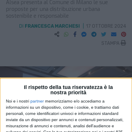
Alsea presenta al Comune di Milano le sue
proposte per una distribuzione urbana
sostenibile e responsabile
DI
FRANCESCA MARCHESI
17 OTTOBRE 2024
STAMPA
Il rispetto della tua riservatezza è la
nostra priorità
Noi e i nostri
partner
memorizziamo e/o accediamo a
informazioni su un dispositivo, come i cookie, e trattiamo dati
personali, come identificatori univoci e informazioni standard
inviate da un dispositivo per annunci e contenuti personalizzati,
misurazione di annunci e contenuti, analisi dell'audience e
sviluppo dei servizi.
Con la tua autorizzazione noi e i nostri 825