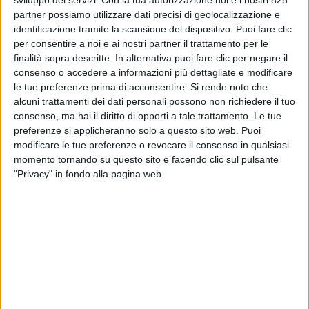
partner possiamo utilizzare dati precisi di geolocalizzazione e
identificazione tramite la scansione del dispositivo. Puoi fare clic
per consentire a noi e ai nostri partner il trattamento per le
finalità sopra descritte. In alternativa puoi fare clic per negare il
consenso o accedere a informazioni più dettagliate e modificare
le tue preferenze prima di acconsentire.
Si rende noto che
alcuni trattamenti dei dati personali possono non richiedere il tuo
consenso, ma hai il diritto di opporti a tale trattamento. Le tue
preferenze si applicheranno solo a questo sito web. Puoi
modificare le tue preferenze o revocare il consenso in qualsiasi
Milano
– Favorire il trasporto merci conto terzi (su
momento tornando su questo sito e facendo clic sul pulsante
quello in proprio), dato che questo ricopre una
"Privacy" in fondo alla pagina web.
funzione analoga a quella che ha il Tpl per la mobilità
delle persone (rispetto all’impiego di auto private). E
quindi ad esempio garantirgli l’uso di corsie riservate,
considerato il suo ruolo di servizio pubblico. Ma anche:
dotare la città di un numero adeguato di stalli per il
carico/scarico, in modo da permettere una gestione
efficiente delle operazioni ed evitare le soste in doppia
fila, spesso causa di incidenti, inquinamento e