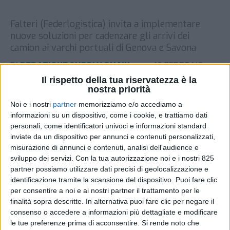
Falteri (Federlogistica) invita a implementare
nuove soluzioni per cadenzare gli arrivi dei
camion ai varchi portuali di Genova e Savona
DI
REDAZIONE SUPPLY CHAIN
19 FEBBRAIO
ITALY
2025
Il rispetto della tua riservatezza è la
nostra priorità
STAMPA
Noi e i nostri
partner
memorizziamo e/o accediamo a
informazioni su un dispositivo, come i cookie, e trattiamo dati
personali, come identificatori univoci e informazioni standard
inviate da un dispositivo per annunci e contenuti personalizzati,
misurazione di annunci e contenuti, analisi dell'audience e
sviluppo dei servizi.
Con la tua autorizzazione noi e i nostri 825
partner possiamo utilizzare dati precisi di geolocalizzazione e
identificazione tramite la scansione del dispositivo. Puoi fare clic
per consentire a noi e ai nostri partner il trattamento per le
finalità sopra descritte. In alternativa puoi fare clic per negare il
consenso o accedere a informazioni più dettagliate e modificare
le tue preferenze prima di acconsentire.
Si rende noto che