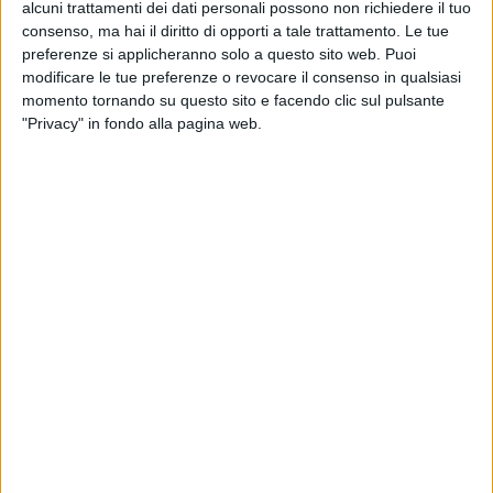
alcuni trattamenti dei dati personali possono non richiedere il tuo
consenso, ma hai il diritto di opporti a tale trattamento. Le tue
preferenze si applicheranno solo a questo sito web. Puoi
modificare le tue preferenze o revocare il consenso in qualsiasi
momento tornando su questo sito e facendo clic sul pulsante
"Privacy" in fondo alla pagina web.
La chiusura di lunga durata del casello di Busalla –
prevista dall’autunno di quest’anno al maggio di
quello successivo, e poi nuovamente attivata con le
stesse modalità nel 2026 – rischia di trasformarsi in
una Waterloo logistica per tutto il Nord Ovest,
considerando che dallo svincolo transitano ogni
giorno circa 8mila veicoli, con “una percentuale
crescente” di tir diretti o partiti dal porto di Genova.