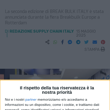
La seconda edizione di BREAK BULK ITALY è stata
annunciata durante la fiera Breakbulk Europe a
Rotterdam
DI
REDAZIONE SUPPLY CHAIN ITALY
15 MAGGIO
2025
STAMPA
Il rispetto della tua riservatezza è la
nostra priorità
Noi e i nostri
partner
memorizziamo e/o accediamo a
informazioni su un dispositivo, come i cookie, e trattiamo dati
personali, come identificatori univoci e informazioni standard