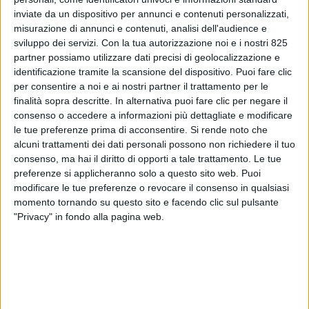
inviate da un dispositivo per annunci e contenuti personalizzati,
misurazione di annunci e contenuti, analisi dell'audience e
sviluppo dei servizi.
Con la tua autorizzazione noi e i nostri 825
partner possiamo utilizzare dati precisi di geolocalizzazione e
identificazione tramite la scansione del dispositivo. Puoi fare clic
per consentire a noi e ai nostri partner il trattamento per le
finalità sopra descritte. In alternativa puoi fare clic per negare il
consenso o accedere a informazioni più dettagliate e modificare
le tue preferenze prima di acconsentire.
Si rende noto che
alcuni trattamenti dei dati personali possono non richiedere il tuo
consenso, ma hai il diritto di opporti a tale trattamento. Le tue
preferenze si applicheranno solo a questo sito web. Puoi
Rotterdam (Olanda) –
Dopo la prima edizione di
modificare le tue preferenze o revocare il consenso in qualsiasi
momento tornando su questo sito e facendo clic sul pulsante
successo andata in scena lo scorso autunno, il
"Privacy" in fondo alla pagina web.
secondo Business Meeting BREAK BULK ITALY
organizzato dai giornali online SHIPPING ITALY, AIR
CARGO ITALY e SUPPLY CHAIN ITALY tornerà di nuovo
a Marghera e si terrà il 24 ottobre prossimo.