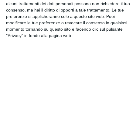
alcuni trattamenti dei dati personali possono non richiedere il tuo
consenso, ma hai il diritto di opporti a tale trattamento. Le tue
preferenze si applicheranno solo a questo sito web. Puoi
modificare le tue preferenze o revocare il consenso in qualsiasi
momento tornando su questo sito e facendo clic sul pulsante
"Privacy" in fondo alla pagina web.
Un’operazione di vasta portata ha permesso alla
Polizia di Frontiera e all’Agenzia delle Dogane di
Genova di confiscare circa 140 chilogrammi di eroina
ad alta purezza. La droga era nascosta all’interno di
un carico di 60.000 mattoni di cemento, giunto via
mare dall’Iran e destinato al Nord Europa, con la
Polonia come meta finale dopo lo sbarco nel porto di
Genova (bacino di Sampierdarena).