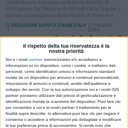
Condotta con successo un’attenta attività di
intelligence dal Reparto Antifrode delle Dogane e
Settore Investigativo della Polizia di Frontiera
DI
REDAZIONE SUPPLY CHAIN ITALY
27 MAGGIO
2025
Il rispetto della tua riservatezza è la
STAMPA
nostra priorità
Noi e i nostri
partner
memorizziamo e/o accediamo a
informazioni su un dispositivo, come i cookie, e trattiamo dati
personali, come identificatori univoci e informazioni standard
inviate da un dispositivo per annunci e contenuti personalizzati,
misurazione di annunci e contenuti, analisi dell'audience e
sviluppo dei servizi.
Con la tua autorizzazione noi e i nostri 825
partner possiamo utilizzare dati precisi di geolocalizzazione e
identificazione tramite la scansione del dispositivo. Puoi fare clic
per consentire a noi e ai nostri partner il trattamento per le
finalità sopra descritte. In alternativa puoi fare clic per negare il
consenso o accedere a informazioni più dettagliate e modificare
le tue preferenze prima di acconsentire.
Si rende noto che