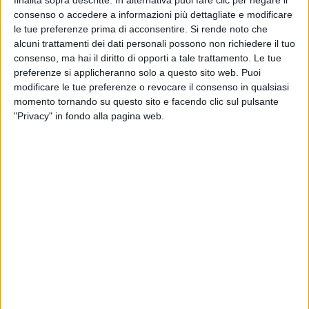
consenso o accedere a informazioni più dettagliate e modificare
le tue preferenze prima di acconsentire.
Si rende noto che
alcuni trattamenti dei dati personali possono non richiedere il tuo
consenso, ma hai il diritto di opporti a tale trattamento. Le tue
preferenze si applicheranno solo a questo sito web. Puoi
modificare le tue preferenze o revocare il consenso in qualsiasi
momento tornando su questo sito e facendo clic sul pulsante
"Privacy" in fondo alla pagina web.
Già in essere nei porti di Genova e La Spezia, la
“congestion fee” entrerà in vigore, come ventilato
nelle scorse settimane, anche a
Marghera
(3 giugno),
Vado Ligure
(16 giugno) e
Livorno
(1 luglio).
Lo hanno reso noto tre distinte note indirizzate alle
rispettive Autorità di sistema portuale e alla
committenza da Fai, Cna Fita e Confartigianato
Trasporti nel caso veneto, da Anita, Assotir, Cna Fita,
Confartigianato, Fai e Trasportounito in Toscana e da
Aliai, Anita, Cna Fita, Confartigianato Trasporti, Fai,