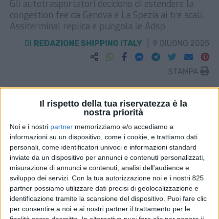
Gli autotrasportatori decidono di estendere la
congestion fee da Genova e La Spezia ai tre scali.
Assiterminal replica e pungola le Adsp
DI
REDAZIONE SHIPPING ITALY
9 GIUGNO 2025
STAMPA
Il rispetto della tua riservatezza è la
nostra priorità
Noi e i nostri
partner
memorizziamo e/o accediamo a
informazioni su un dispositivo, come i cookie, e trattiamo dati
personali, come identificatori univoci e informazioni standard
inviate da un dispositivo per annunci e contenuti personalizzati,
misurazione di annunci e contenuti, analisi dell'audience e
sviluppo dei servizi.
Con la tua autorizzazione noi e i nostri 825
partner possiamo utilizzare dati precisi di geolocalizzazione e
identificazione tramite la scansione del dispositivo. Puoi fare clic
per consentire a noi e ai nostri partner il trattamento per le
finalità sopra descritte. In alternativa puoi fare clic per negare il