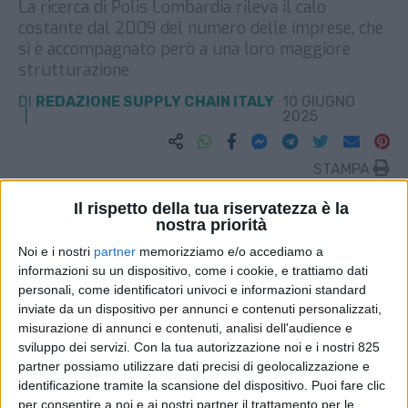
La ricerca di Polis Lombardia rileva il calo
costante dal 2009 del numero delle imprese, che
si è accompagnato però a una loro maggiore
strutturazione
DI
REDAZIONE SUPPLY CHAIN ITALY
10 GIUGNO
2025
STAMPA
Il rispetto della tua riservatezza è la
nostra priorità
Noi e i nostri
partner
memorizziamo e/o accediamo a
informazioni su un dispositivo, come i cookie, e trattiamo dati
personali, come identificatori univoci e informazioni standard
inviate da un dispositivo per annunci e contenuti personalizzati,
misurazione di annunci e contenuti, analisi dell'audience e
sviluppo dei servizi.
Con la tua autorizzazione noi e i nostri 825
partner possiamo utilizzare dati precisi di geolocalizzazione e
identificazione tramite la scansione del dispositivo. Puoi fare clic
per consentire a noi e ai nostri partner il trattamento per le