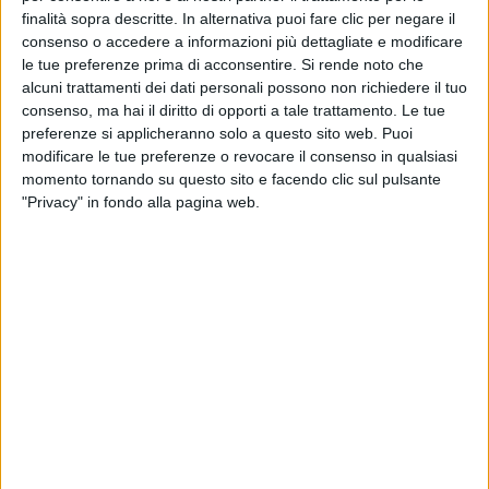
finalità sopra descritte. In alternativa puoi fare clic per negare il
consenso o accedere a informazioni più dettagliate e modificare
le tue preferenze prima di acconsentire.
Si rende noto che
alcuni trattamenti dei dati personali possono non richiedere il tuo
consenso, ma hai il diritto di opporti a tale trattamento. Le tue
preferenze si applicheranno solo a questo sito web. Puoi
modificare le tue preferenze o revocare il consenso in qualsiasi
momento tornando su questo sito e facendo clic sul pulsante
"Privacy" in fondo alla pagina web.
Ottocentodue magazzini (tra cui 13 centri
intermodali), concentrati per oltre la metà nel raggio
di 40 km da Milano, per più di 12 milioni di metri
quadrati di superficie (il 28% del totale italiano), circa
25.500 imprese attive e 216mila addetti