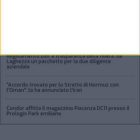
Xeneta frena sulla peak season, tariffe in calo per il
trasporto aereo merci
Alessandro Scotti è il nuovo general manager di
Dachser Italy Food Logistics
Regolamento Eidf e trasparenza della filiera: da
Laghezza un pacchetto per la due diligence
aziendale
“Accordo trovato per lo Stretto di Hormuz con
l’Oman”: lo ha annunciato l’Iran
Condor affitta il magazzino Piacenza DC11 presso il
Prologis Park emiliano