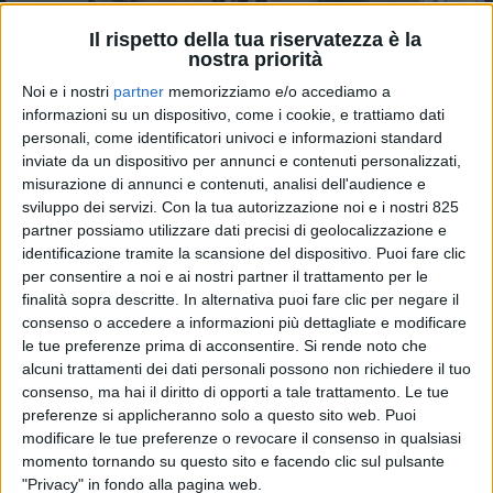
Il rispetto della tua riservatezza è la
nostra priorità
Noi e i nostri
partner
memorizziamo e/o accediamo a
informazioni su un dispositivo, come i cookie, e trattiamo dati
personali, come identificatori univoci e informazioni standard
inviate da un dispositivo per annunci e contenuti personalizzati,
misurazione di annunci e contenuti, analisi dell'audience e
sviluppo dei servizi.
Con la tua autorizzazione noi e i nostri 825
partner possiamo utilizzare dati precisi di geolocalizzazione e
Genova –
L’obiettivo non è nuovo (“Un’inversione di
identificazione tramite la scansione del dispositivo. Puoi fare clic
tendenza per traffici che ‘naturalmente’ si
per consentire a noi e ai nostri partner il trattamento per le
orientavano verso i porti del Nord Europa”) ma lo
finalità sopra descritte. In alternativa puoi fare clic per negare il
strumento proposto per raggiungerlo
consenso o accedere a informazioni più dettagliate e modificare
apparentemente sì: “Un organismo che consenta un
le tue preferenze prima di acconsentire.
Si rende noto che
alcuni trattamenti dei dati personali possono non richiedere il tuo
dialogo permanente in cui cluster marittimo e
consenso, ma hai il diritto di opporti a tale trattamento. Le tue
industria manufatturiera si confrontino e risolvano i
preferenze si applicheranno solo a questo sito web. Puoi
problemi comuni, raccolgano i claim sul cattivo
modificare le tue preferenze o revocare il consenso in qualsiasi
funzionamento di importanti gangli del sistema,
momento tornando su questo sito e facendo clic sul pulsante
individuino le soluzioni possibili all’insegna di un just
"Privacy" in fondo alla pagina web.