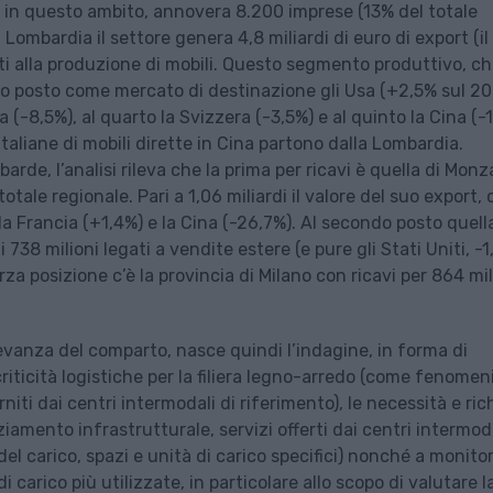
o in questo ambito, annovera 8.200 imprese (13% del totale
in Lombardia il settore genera 4,8 miliardi di euro di export (i
egati alla produzione di mobili. Questo segmento produttivo, c
imo posto come mercato di destinazione gli Usa (+2,5% sul 20
a (-8,5%), al quarto la Svizzera (-3,5%) e al quinto la Cina (-
 italiane di mobili dirette in Cina partono dalla Lombardia.
rde, l’analisi rileva che la prima per ricavi è quella di Monz
otale regionale. Pari a 1,06 miliardi il valore del suo export,
la Francia (+1,4%) e la Cina (-26,7%). Al secondo posto quell
738 milioni legati a vendite estere (e pure gli Stati Uniti, -1
a posizione c’è la provincia di Milano con ricavi per 864 mil
evanza del comparto, nasce quindi l’indagine, in forma di
criticità logistiche per la filiera legno-arredo (come fenomeni
iti dai centri intermodali di riferimento), le necessità e ric
ziamento infrastrutturale, servizi offerti dai centri intermod
del carico, spazi e unità di carico specifici) nonché a monito
di carico più utilizzate, in particolare allo scopo di valutare l