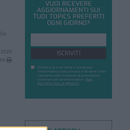
VUOI RICEVERE
AGGIORNAMENTI SUI
TUOI TOPICS PREFERITI
OGNI GIORNO?
lla
 2025
ISCRIVITI
MPA
Dichiaro di aver letto e compreso
l'informativa sulla privacy e di dare il mio
consenso alla ricezione di promozioni
commerciali ed informative.
Vedi
POLITICA SULLA PRIVACY.