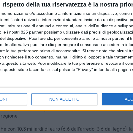
l rispetto della tua riservatezza è la nostra prior
memorizziamo e/o accediamo a informazioni su un dispositivo, come i c
identificatori univoci e informazioni standard inviate da un dispositivo 
ati, misurazione di annunci e contenuti, analisi dell'audience e sviluppo 
i e i nostri 825 partner possiamo utilizzare dati precisi di geolocalizzaz
el dispositivo. Puoi fare clic per consentire a noi e ai nostri partner il 
tte. In alternativa puoi fare clic per negare il consenso o accedere a inf
are le tue preferenze prima di acconsentire.
Si rende noto che alcuni tr
 richiedere il tuo consenso, ma hai il diritto di opporti a tale trattame
o a questo sito web. Puoi modificare le tue preferenze o revocare il con
questo sito e facendo clic sul pulsante "Privacy" in fondo alla pagina
iontrasporti, ha lanciato un’indagine che punta a rilevare
ONI
NON ACCETTO
AC
egno-arredo in materia di logistica. Scopo dello studio è quello
e del trasporto e logistica del legname, rispetto all’utilizzo 
 regione.
 con 10,3 miliardi di euro (6,6 dall’arredo, 3,6 dal legno), la