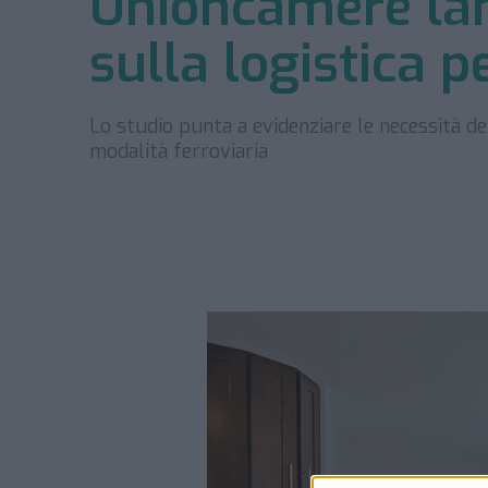
Unioncamere lan
sulla logistica p
Lo studio punta a evidenziare le necessità del
modalità ferroviaria