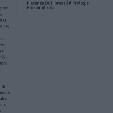
Piacenza DC11 presso il Prologis
Park emiliano
l 29%
he
23),
19,2%
a e
 che
a di
,1%,
ioni
 di
hieste
ali o
rare
a