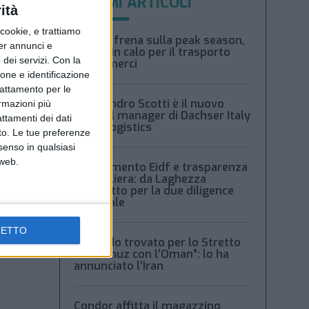
ULTIMI ARTICOLI
ità
ookie, e trattiamo
Xeneta frena sulla peak season,
per annunci e
tariffe in calo per il trasporto
dei servizi.
Con la
aereo merci
ione e identificazione
trattamento per le
Alessandro Scotti è il nuovo
ormazioni più
general manager di Dachser Italy
attamenti dei dati
Food Logistics
nto. Le tue preferenze
senso in qualsiasi
 web.
Regolamento Eidf e trasparenza
della filiera: da Laghezza
pacchetto per la due diligence
aziendale
CETTO
 di
“Accordo trovato per lo Stretto
e
di Hormuz con l’Oman”: lo ha
annunciato l’Iran
Condor affitta il magazzino