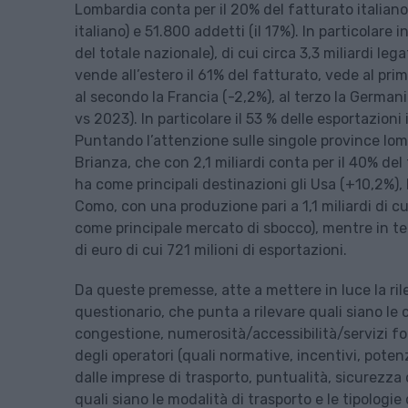
Lombardia conta per il 20% del fatturato italian
italiano) e 51.800 addetti (il 17%). In particolare 
del totale nazionale), di cui circa 3,3 miliardi l
vende all’estero il 61% del fatturato, vede al pr
al secondo la Francia (-2,2%), al terzo la Germani
vs 2023). In particolare il 53 % delle esportazioni
Puntando l’attenzione sulle singole province lomba
Brianza, che con 2,1 miliardi conta per il 40% del t
ha come principali destinazioni gli Usa (+10,2%), 
Como, con una produzione pari a 1,1 miliardi di cui 
come principale mercato di sbocco), mentre in terz
di euro di cui 721 milioni di esportazioni.
Da queste premesse, atte a mettere in luce la ril
questionario, che punta a rilevare quali siano le 
congestione, numerosità/accessibilità/servizi forn
degli operatori (quali normative, incentivi, poten
dalle imprese di trasporto, puntualità, sicurezza 
quali siano le modalità di trasporto e le tipologie 