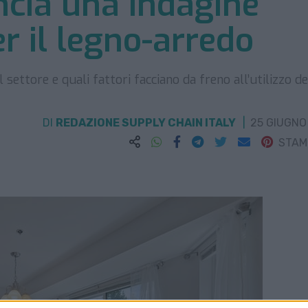
cia una indagine
er il legno-arredo
 settore e quali fattori facciano da freno all’utilizzo de
DI
REDAZIONE SUPPLY CHAIN ITALY
25 GIUGNO
STA