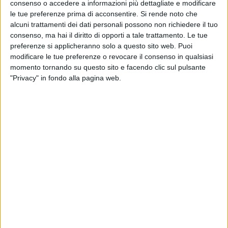
consenso o accedere a informazioni più dettagliate e modificare
le tue preferenze prima di acconsentire.
Si rende noto che
alcuni trattamenti dei dati personali possono non richiedere il tuo
consenso, ma hai il diritto di opporti a tale trattamento. Le tue
preferenze si applicheranno solo a questo sito web. Puoi
modificare le tue preferenze o revocare il consenso in qualsiasi
momento tornando su questo sito e facendo clic sul pulsante
"Privacy" in fondo alla pagina web.
Edison ha annunciato di avere raggiunto un accordo
di lungo termine che la porterà ad acquistare l’intera
produzione di biometano di Verdalia Bioenergy, tra i
principali operatori italiani nel settore del biometano
agricolo. L’operatore energetico più nel dettaglio
ritirerà in esclusiva la produzione realizzata da sette
impianti situati nella provincia di Brescia, pari a circa
14 milioni di metri cubi all’anno, destinandola al
settore dei trasporti. La produzione, spiegano in una
nota le due aziende, deriverà dal trattamento annuo
di circa 350.000 tonnellate di effluenti zootecnici e
sottoprodotti agricoli non destinati al consumo