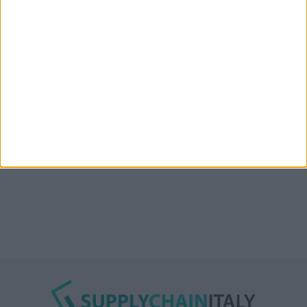
“Accordo trovato per lo Stretto di Hormuz con
l’Oman”: lo ha annunciato l’Iran
Condor affitta il magazzino Piacenza DC11 presso il
Prologis Park emiliano