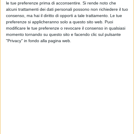
le tue preferenze prima di acconsentire.
Si rende noto che
alcuni trattamenti dei dati personali possono non richiedere il tuo
consenso, ma hai il diritto di opporti a tale trattamento. Le tue
A tre anni
dalla presentazione del progetto
, è ora
preferenze si applicheranno solo a questo sito web. Puoi
infine operativo il nuovo polo logistico – ribattezzato
modificare le tue preferenze o revocare il consenso in qualsiasi
chiamato L6 – realizzato da Labomar presso la sua
momento tornando su questo sito e facendo clic sul pulsante
sede principale di Istrana, in provincia di Treviso.
"Privacy" in fondo alla pagina web.
Secondo quanto evidenziato all’epoca, il suo avvio
porterà all’azienda, specialista della nutraceutica,
importanti efficientamenti sotto il profilo dei costi
operativi, nonché relativamente ai flussi logistici in
ingresso (le materie prime da destinare ai processi di
produzione) e in uscita (i prodotti finiti),
permettendole di non ricorrere ai servizi di fornitori
logistici esterni e riducendo anche le attività di
trasporto.
“Il nuovo polo logistico – ha commentato il fondatore